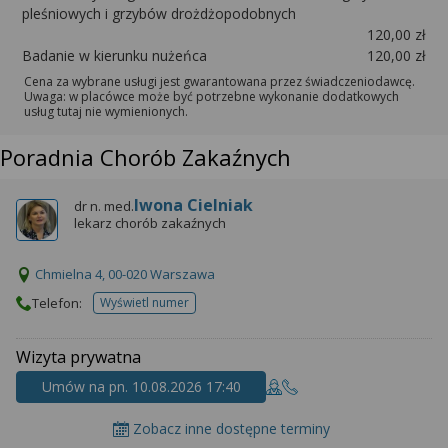
pleśniowych i grzybów drożdżopodobnych
120,00 zł
Badanie w kierunku nużeńca
120,00 zł
Cena za wybrane usługi jest gwarantowana przez świadczeniodawcę.
Uwaga: w placówce może być potrzebne wykonanie dodatkowych
usług tutaj nie wymienionych.
Poradnia Chorób Zakaźnych
Iwona Cielniak
dr n. med.
lekarz chorób zakaźnych
Chmielna 4, 00-020 Warszawa
Telefon:
Wyświetl numer
telefonu do placowki
Wizyta prywatna
Umów na pn. 10.08.2026 17:40
Zobacz inne dostępne terminy