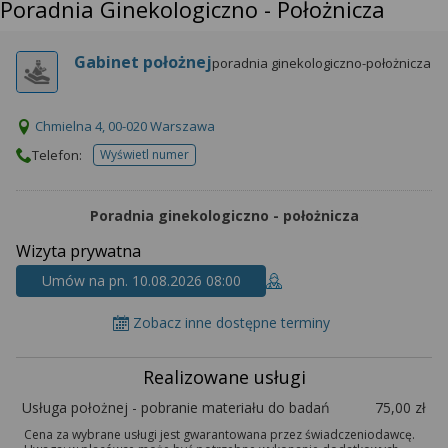
Poradnia Ginekologiczno - Położnicza
Gabinet położnej
poradnia ginekologiczno-położnicza
Chmielna 4, 00-020 Warszawa
Telefon:
Wyświetl numer
telefonu do placowki
Poradnia ginekologiczno - położnicza
Wizyta prywatna
Umów na pn. 10.08.2026 08:00
Zobacz inne dostępne terminy
Realizowane usługi
Usługa położnej - pobranie materiału do badań
75,00 zł
Cena za wybrane usługi jest gwarantowana przez świadczeniodawcę.