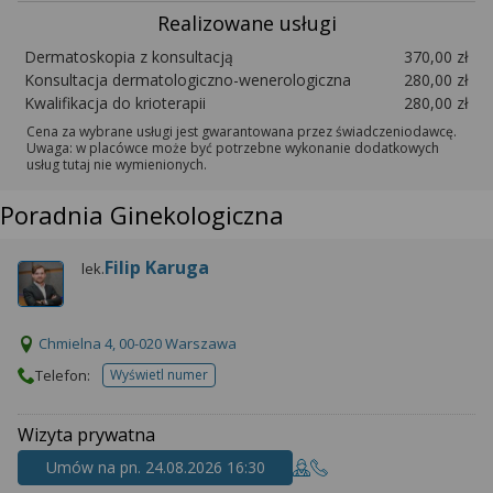
Realizowane usługi
Dermatoskopia z konsultacją
370,00 zł
Konsultacja dermatologiczno-wenerologiczna
280,00 zł
Kwalifikacja do krioterapii
280,00 zł
Cena za wybrane usługi jest gwarantowana przez świadczeniodawcę.
Uwaga: w placówce może być potrzebne wykonanie dodatkowych
usług tutaj nie wymienionych.
Poradnia Ginekologiczna
Filip Karuga
lek.
Chmielna 4, 00-020 Warszawa
Telefon:
Wyświetl numer
telefonu do placowki
Wizyta prywatna
Umów na pn. 24.08.2026 16:30