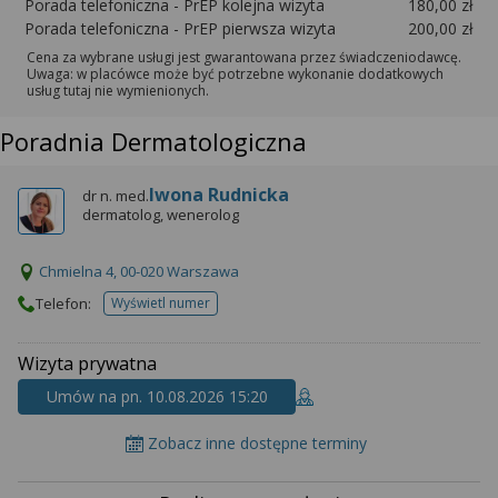
Porada telefoniczna - PrEP kolejna wizyta
180,00 zł
Porada telefoniczna - PrEP pierwsza wizyta
200,00 zł
Cena za wybrane usługi jest gwarantowana przez świadczeniodawcę.
Uwaga: w placówce może być potrzebne wykonanie dodatkowych
usług tutaj nie wymienionych.
Poradnia Dermatologiczna
Iwona Rudnicka
dr n. med.
dermatolog, wenerolog
Chmielna 4, 00-020 Warszawa
Telefon:
Wyświetl numer
telefonu do placowki
Wizyta prywatna
Umów na pn. 10.08.2026 15:20
Zobacz inne dostępne terminy