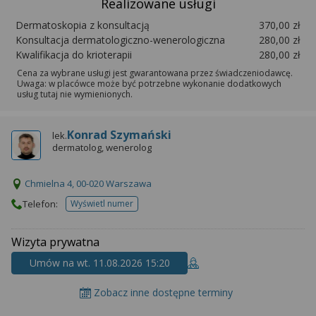
Realizowane usługi
Dermatoskopia z konsultacją
370,00 zł
Konsultacja dermatologiczno-wenerologiczna
280,00 zł
Kwalifikacja do krioterapii
280,00 zł
Cena za wybrane usługi jest gwarantowana przez świadczeniodawcę.
Uwaga: w placówce może być potrzebne wykonanie dodatkowych
usług tutaj nie wymienionych.
Konrad Szymański
lek.
dermatolog, wenerolog
Chmielna 4, 00-020 Warszawa
Telefon:
Wyświetl numer
telefonu do placowki
Wizyta prywatna
Umów na wt. 11.08.2026 15:20
Zobacz inne dostępne terminy