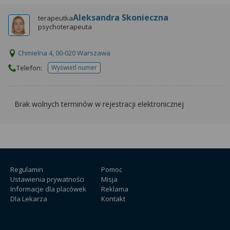
Aleksandra Skonieczna
terapeutka
psychoterapeuta
Chmielna 4, 00-020 Warszawa
Telefon:
Wyświetl numer
telefonu do placowki
Brak wolnych terminów w rejestracji elektronicznej
Regulamin
Pomoc
Ustawienia prywatności
Misja
Informacje dla placówek
Reklama
Dla Lekarza
Kontakt