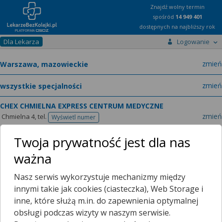
Znajdź wolny termin
spośród
14 949 401
dostępnych na najbliższy rok
Dla Lekarza
Logowanie
miast
zmień
specja
zmień
CHEX CHMIELNA EXPRESS CENTRUM MEDYCZNE
zmień
Chmielna 4,
tel.
Wyświetl numer
telefonu
Twoja prywatność jest dla nas
ważna
Lekarze
O placówce
Nasz serwis wykorzystuje mechanizmy między
Terminarze
Filtrowanie wyników
innymi takie jak cookies (ciasteczka), Web Storage i
inne, które służą m.in. do zapewnienia optymalnej
Gabinet Diagnostyczno Zabiegowy
obsługi podczas wizyty w naszym serwisie.