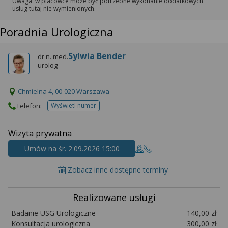
Uwaga: w placówce może być potrzebne wykonanie dodatkowych
usług tutaj nie wymienionych.
Poradnia Urologiczna
Sylwia Bender
dr n. med.
urolog
Chmielna 4, 00-020 Warszawa
Telefon:
Wyświetl numer
telefonu do placowki
Wizyta prywatna
Umów na śr. 2.09.2026 15:00
Zobacz inne dostępne terminy
Realizowane usługi
Badanie USG Urologiczne
140,00 zł
Konsultacja urologiczna
300,00 zł