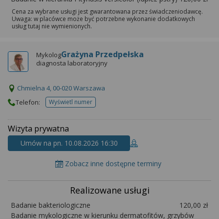
wyrażoną zgodę możesz w każdej chwili cofnąć,
możesz też wycofać zgodę na przetwarzanie Twoich
Cena za wybrane usługi jest gwarantowana przez świadczeniodawcę.
Uwaga: w placówce może być potrzebne wykonanie dodatkowych
danych tylko w niektórych celach. Jeżeli chcesz
usług tutaj nie wymienionych.
dowiedzieć się więcej lub chcesz przeprowadzić
konfigurację szczegółową, to możesz tego dokonać
Grażyna Przedpełska
Mykolog
za pomocą „Ustawień zaawansowanych”.
diagnosta laboratoryjny
Więcej informacji na temat wykorzystywania
narzędzi zewnętrznych w naszym serwisie
Chmielna 4, 00-020 Warszawa
znajdziesz w Regulaminie Serwisu.
Telefon:
Wyświetl numer
telefonu do placowki
Wizyta prywatna
Umów na pn. 10.08.2026 16:30
Zobacz inne dostępne terminy
Realizowane usługi
Badanie bakteriologiczne
120,00 zł
Badanie mykologiczne w kierunku dermatofitów, grzybów