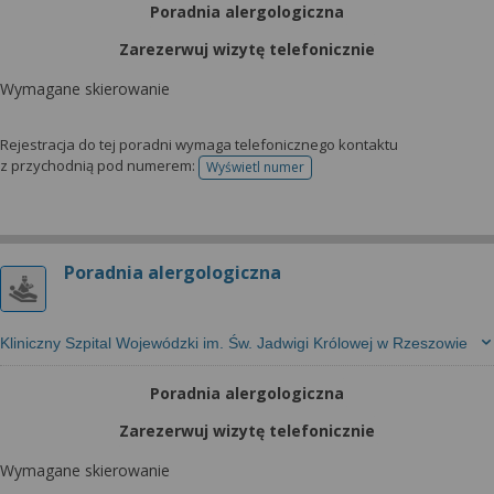
wyrażoną zgodę możesz w każdej chwili cofnąć,
Poradnia alergologiczna
możesz też wycofać zgodę na przetwarzanie Twoich
Zarezerwuj wizytę telefonicznie
danych tylko w niektórych celach. Jeżeli chcesz
dowiedzieć się więcej lub chcesz przeprowadzić
Wymagane skierowanie
konfigurację szczegółową, to możesz tego dokonać
za pomocą „Ustawień zaawansowanych”.
Rejestracja do tej poradni wymaga telefonicznego kontaktu
z przychodnią pod numerem:
Więcej informacji na temat wykorzystywania
Wyświetl numer
telefonu do rejestracji
narzędzi zewnętrznych w naszym serwisie
znajdziesz w Regulaminie Serwisu.
Poradnia alergologiczna
Kliniczny Szpital Wojewódzki im. Św. Jadwigi Królowej w Rzeszowie
Poradnia alergologiczna
Zarezerwuj wizytę telefonicznie
Wymagane skierowanie