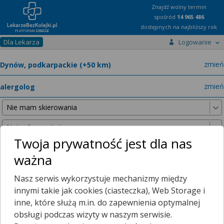
Znajdź wolny termin
spośród
14 965 486
dostępnych na najbliższy rok
Dla Lekarza
Logowanie
miast
zmień
specja
zmień
Twoja prywatność jest dla nas
ważna
Nie znaleźliśmy żadnych lekarzy w promieniu
25 km
, dlatego
Nasz serwis wykorzystuje mechanizmy między
zwiększyliśmy promień wyszukiwania do
50 km
.
innymi takie jak cookies (ciasteczka), Web Storage i
inne, które służą m.in. do zapewnienia optymalnej
obsługi podczas wizyty w naszym serwisie.