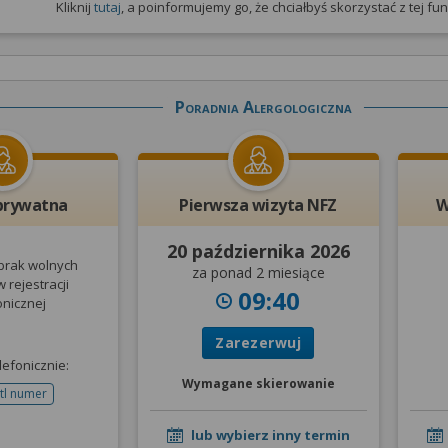
Kliknij
tutaj
, a poinformujemy go, że chciałbyś skorzystać z tej funk
Poradnia Alergologiczna
prywatna
Pierwsza wizyta NFZ
W
20 października 2026
 brak wolnych
za ponad 2 miesiące
 rejestracji
09:40
onicznej
Zarezerwuj
lefonicznie:
Wymagane skierowanie
tl numer
telefonu do rejestracji
lub wybierz inny termin