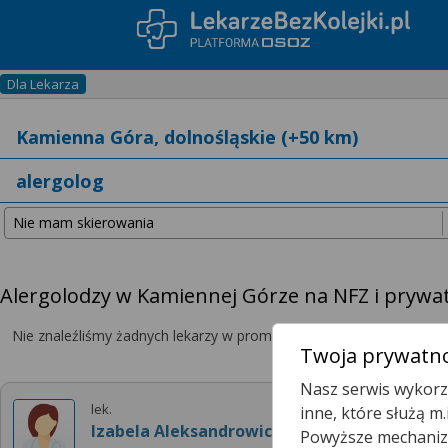
Dla Lekarza
Alergolodzy w Kamiennej Górze na NFZ i prywa
Nie znaleźliśmy żadnych lekarzy w promieniu
25 km
, dlatego zwię
Twoja prywatno
Nasz serwis wykorzy
lek.
inne, które służą m
Izabela Aleksandrowicz
Powyższe mechanizm