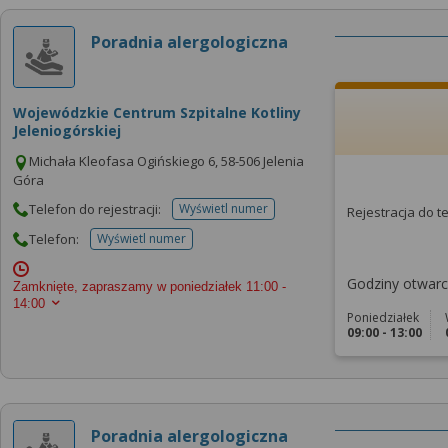
Poradnia alergologiczna
Wojewódzkie Centrum Szpitalne Kotliny
Jeleniogórskiej
Michała Kleofasa Ogińskiego 6, 58-506 Jelenia
Góra
Telefon do rejestracji:
Wyświetl numer
Rejestracja do 
telefonu do rejestracji
Telefon:
Wyświetl numer
telefonu do placowki
Godziny otwarci
Zamknięte, zapraszamy w poniedziałek
11:00 -
14:00
Poniedziałek
09:00 - 13:00
Poradnia alergologiczna