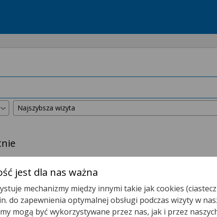
tnie
kszyliśmy promień wyszukiwania do
50 km
.
ść jest dla nas ważna
stuje mechanizmy między innymi takie jak cookies (ciastecz
Poradnia Alergologiczna
.in. do zapewnienia optymalnej obsługi podczas wizyty w nas
y mogą być wykorzystywane przez nas, jak i przez naszyc