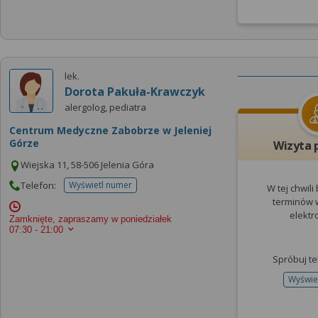
lek.
Dorota Pakuła-Krawczyk
alergolog, pediatra
Centrum Medyczne Zabobrze w Jeleniej
Górze
Wizyta 
Wiejska 11, 58-506 Jelenia Góra
Telefon:
Wyświetl numer
W tej chwili
telefonu do placowki
terminów w
elektr
Zamknięte, zapraszamy w poniedziałek
07:30 - 21:00
Spróbuj te
Wyświe