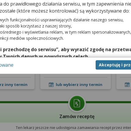
dna do prawidłowego działania serwisu, w tym zapewnienia 
zostałe (które możesz kontrolować) są wykorzystywane do:
prywatna
Pierwsza wizyta NFZ
W
wych funkcjonalności usprawniających działanie naszego serwisu,
jaki sposób korzystasz z naszej strony,
pnia 2026
10 listopada 2026
ośredniego i wyświetlania reklam, w tym reklam spersonalizowanych
3 dni
za ponad 3 miesiące
unkcji mediów społecznościowych.
5:00
15:30
 i przechodzę do serwisu”, aby wyrazić zgodę na przetwa
w Twoich danych w powyższych celach.
zerwuj
Zarezerwuj
sowane
Akceptuję i pr
nie zgody jest dobrowolne, a wyrażoną zgodę możesz w każd
Wymagane skierowanie
zgodę na przetwarzanie Twoich danych tylko w niektórych ce
cej lub chcesz przeprowadzić konfigurację szczegółową, to 
rz inny termin
lub wybierz inny termin
eń zaawansowanych”.
na temat wykorzystywania narzędzi zewnętrznych w naszym se
isu.
Zamów receptę
Ten lekarz jeszcze nie udostępnia zamawiania recept przez inter