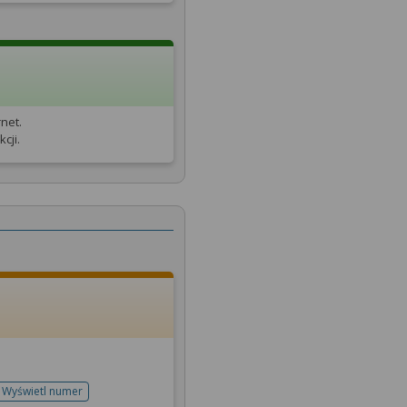
net.
cji.
Wyświetl numer
telefonu do rejestracji