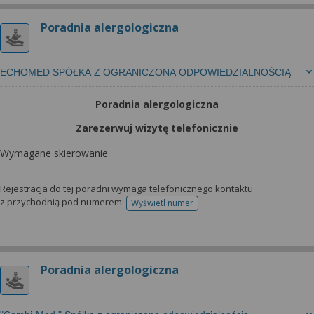
wyrażoną zgodę możesz w każdej chwili cofnąć,
możesz też wycofać zgodę na przetwarzanie Twoich
Poradnia alergologiczna
danych tylko w niektórych celach. Jeżeli chcesz
dowiedzieć się więcej lub chcesz przeprowadzić
konfigurację szczegółową, to możesz tego dokonać
ECHOMED SPÓŁKA Z OGRANICZONĄ ODPOWIEDZIALNOŚCIĄ
za pomocą „Ustawień zaawansowanych”.
Poradnia alergologiczna
Więcej informacji na temat wykorzystywania
narzędzi zewnętrznych w naszym serwisie
Zarezerwuj wizytę telefonicznie
znajdziesz w Regulaminie Serwisu.
Wymagane skierowanie
Rejestracja do tej poradni wymaga telefonicznego kontaktu
z przychodnią pod numerem:
Wyświetl numer
telefonu do rejestracji
Poradnia alergologiczna