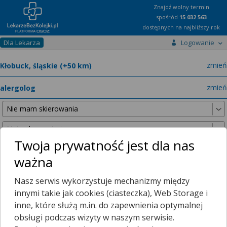
Znajdź wolny termin
spośród
15 032 563
dostępnych na najbliższy rok
Dla Lekarza
Logowanie
miast
zmień
specja
zmień
Twoja prywatność jest dla nas
ważna
Nie znaleźliśmy żadnych lekarzy w promieniu
25 km
, dlatego
Nasz serwis wykorzystuje mechanizmy między
zwiększyliśmy promień wyszukiwania do
50 km
.
innymi takie jak cookies (ciasteczka), Web Storage i
inne, które służą m.in. do zapewnienia optymalnej
obsługi podczas wizyty w naszym serwisie.