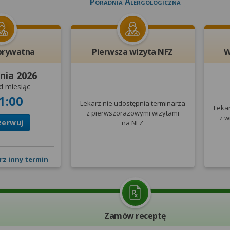
Poradnia Alergologiczna
prywatna
Pierwsza wizyta NFZ
W
nia 2026
d miesiąc
1:00
Lekarz nie udostępnia terminarza
Leka
z pierwszorazowymi wizytami
z w
zerwuj
na NFZ
rz inny termin
Zamów receptę