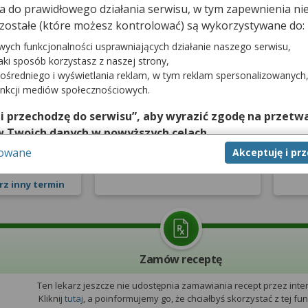
dna do prawidłowego działania serwisu, w tym zapewnienia 
zostałe (które możesz kontrolować) są wykorzystywane do:
prywatna
Pierwsza wizyta NFZ
W
wych funkcjonalności usprawniających działanie naszego serwisu,
jaki sposób korzystasz z naszej strony,
pnia 2026
ośredniego i wyświetlania reklam, w tym reklam spersonalizowanych
2 dni
unkcji mediów społecznościowych.
9:15
Lekarz nie udostępnia terminarza
 i przechodzę do serwisu”, aby wyrazić zgodę na przetwa
Leka
z pierwszorazowymi wizytami
z w
w Twoich danych w powyższych celach.
zerwuj
na NFZ
sowane
Akceptuję i pr
nie zgody jest dobrowolne, a wyrażoną zgodę możesz w każd
zgodę na przetwarzanie Twoich danych tylko w niektórych ce
rz inny termin
cej lub chcesz przeprowadzić konfigurację szczegółową, to 
eń zaawansowanych”.
na temat wykorzystywania narzędzi zewnętrznych w naszym se
isu.
Zamów receptę
Ten lekarz jeszcze nie udostępnia zamawiania recept przez inter
Kliknij
tutaj
, a poinformujemy go, że chciałbyś skorzystać z tej funk