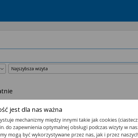
atnie
kszyliśmy promień wyszukiwania do
50 km
.
ść jest dla nas ważna
stuje mechanizmy między innymi takie jak cookies (ciastecz
Poradnia Alergologiczna
.in. do zapewnienia optymalnej obsługi podczas wizyty w nas
y mogą być wykorzystywane przez nas, jak i przez naszyc