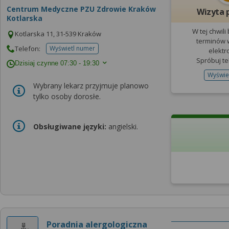
Centrum Medyczne PZU Zdrowie Kraków
Wizyta 
Kotlarska
W tej chwili
Kotlarska 11, 31-539 Kraków
terminów w
Telefon:
Wyświetl numer
elektr
telefonu do placowki
Spróbuj te
Dzisiaj czynne
07:30 - 19:30
Wyświe
Wybrany lekarz przyjmuje planowo
tylko osoby dorosłe.
Obsługiwane języki:
angielski.
Poradnia alergologiczna