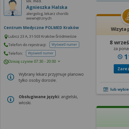
lek. med.
Agnieszka Halska
alergolog, lekarz chorób
wewnętrznych
Centrum Medyczne POLMED Kraków
Wizyta 
Lubicz 23 A, 31-503 Kraków-Śródmieście
8 wrześ
Telefon do rejestracji:
Wyświetl numer
telefonu do rejestracji
za pona
Telefon:
Wyświetl numer
1
telefonu do placowki
Dzisiaj czynne
07:30 - 20:00
Zare
Wybrany lekarz przyjmuje planowo
tylko osoby dorosłe.
lub wybie
Obsługiwane języki:
angielski,
włoski.