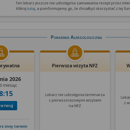
Ten lekarz jeszcze nie udostępnia zamawiania recept przez inter
Kliknij
tutaj
, a poinformujemy go, że chciałbyś skorzystać z tej funk
Poradnia Alergologiczna
prywatna
Pierwsza wizyta NFZ
W
nia 2026
d miesiąc
8:15
Lekarz nie udostępnia terminarza
Leka
z pierwszorazowymi wizytami
z w
zerwuj
na NFZ
rz inny termin