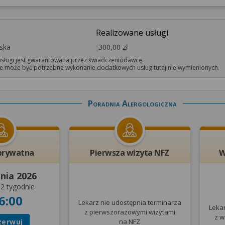
Realizowane usługi
rska
300,00 zł
sługi jest gwarantowana przez świadczeniodawcę.
 może być potrzebne wykonanie dodatkowych usług tutaj nie wymienionych.
Poradnia Alergologiczna
prywatna
Pierwsza wizyta NFZ
W
pnia 2026
2 tygodnie
6:00
Lekarz nie udostępnia terminarza
Leka
z pierwszorazowymi wizytami
z w
zerwuj
na NFZ