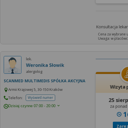
Konsultacja leka
Cena za wybrane u
Uwaga: w placówce
lek.
Weronika Słowik
alergolog
SCANMED MULTIMEDIS SPÓŁKA AKCYJNA
Wizyta 
Armii Krajowej 5, 30-150 Kraków
Telefon:
Wyświetl numer
25 sier
telefonu do placowki
za ponad 
Dzisiaj czynne
07:00 - 20:00
1
Zare