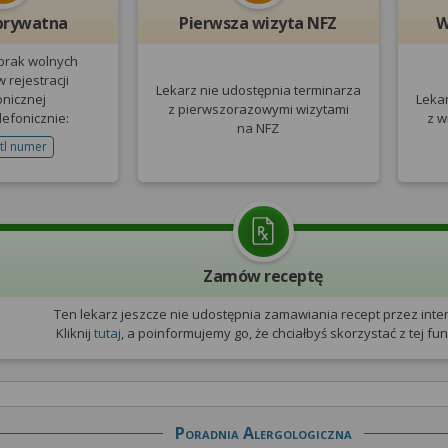
prywatna
Pierwsza wizyta NFZ
W
 brak wolnych
 rejestracji
Lekarz nie udostępnia terminarza
onicznej
Leka
z pierwszorazowymi wizytami
lefonicznie:
z w
na NFZ
tl numer
telefonu do rejestracji
Zamów receptę
Ten lekarz jeszcze nie udostępnia zamawiania recept przez inter
Kliknij
tutaj
, a poinformujemy go, że chciałbyś skorzystać z tej funk
Poradnia Alergologiczna