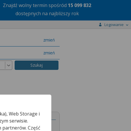
Znajdź wolny termin
spośród
15 099 832
dostępnych na najbliższy rok
Logowanie
miasto
zmień
specjalizację
zmień
ka), Web Storage i
zym serwisie.
h partnerów. Część