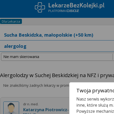
Dla Lekarza
Alergolodzy w Suchej Beskidzkiej na NFZ i pryw
Nie znaleźliśmy żadnych lekarzy w promieniu
25 km
, dlatego zwię
Twoja prywatno
Nasz serwis wykorzy
dr n. med.
inne, które służą m
Katarzyna Piotrowicz-
Powyższe mechanizm