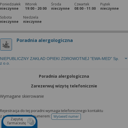
Poniedziałek
Wtorek
Środa
Czwartek
Piątek
nieczynne
19:00 - 20:00
nieczynne
08:00 - 11:00
nieczynne
Sobota
Niedziela
nieczynne
nieczynne
Poradnia alergologiczna
NIEPUBLICZNY ZAKŁAD OPIEKI ZDROWOTNEJ "EWA-MED" Sp.
z o.o.
Poradnia alergologiczna
Zarezerwuj wizytę telefonicznie
Wymagane skierowanie
Rejestracja do tej poradni wymaga telefonicznego kontaktu
z przychodnią pod numerem:
Wyświetl numer
telefonu do rejestracji
Zapytaj
farmaceutę