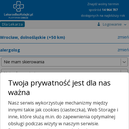
Znajdź wolny termin
spośród
14 964 787
dostępnych na najbliższy rok
Dla Lekarza
Logowanie
miast
zmień
specja
zmień
Twoja prywatność jest dla nas
ważna
Nie znaleźliśmy żadnych lekarzy w promieniu
25 km
, dlatego
Nasz serwis wykorzystuje mechanizmy między
zwiększyliśmy promień wyszukiwania do
50 km
.
innymi takie jak cookies (ciasteczka), Web Storage i
inne, które służą m.in. do zapewnienia optymalnej
obsługi podczas wizyty w naszym serwisie.