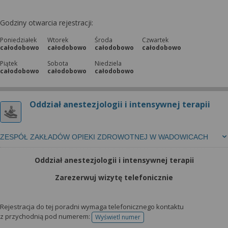
Godziny otwarcia rejestracji:
Poniedziałek
Wtorek
Środa
Czwartek
całodobowo
całodobowo
całodobowo
całodobowo
Piątek
Sobota
Niedziela
całodobowo
całodobowo
całodobowo
Oddział anestezjologii i intensywnej terapii
ZESPÓŁ ZAKŁADÓW OPIEKI ZDROWOTNEJ W WADOWICACH
Oddział anestezjologii i intensywnej terapii
Zarezerwuj wizytę telefonicznie
Rejestracja do tej poradni wymaga telefonicznego kontaktu
z przychodnią pod numerem:
Wyświetl numer
telefonu do rejestracji