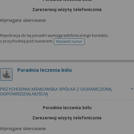
wyrażoną zgodę możesz w każdej chwili cofnąć,
możesz też wycofać zgodę na przetwarzanie Twoich
Zarezerwuj wizytę telefonicznie
danych tylko w niektórych celach. Jeżeli chcesz
Wymagane skierowanie
dowiedzieć się więcej lub chcesz przeprowadzić
konfigurację szczegółową, to możesz tego dokonać
Rejestracja do tej poradni wymaga telefonicznego kontaktu
za pomocą „Ustawień zaawansowanych”.
z przychodnią pod numerem:
Wyświetl numer
telefonu do rejestracji
Więcej informacji na temat wykorzystywania
narzędzi zewnętrznych w naszym serwisie
znajdziesz w Regulaminie Serwisu.
Poradnia leczenia bólu
PRZYCHODNIA KRAKOWSKA SPÓŁKA Z OGRANICZONĄ
ODPOWIEDZIALNOŚCIĄ
Poradnia leczenia bólu
Zarezerwuj wizytę telefonicznie
Wymagane skierowanie