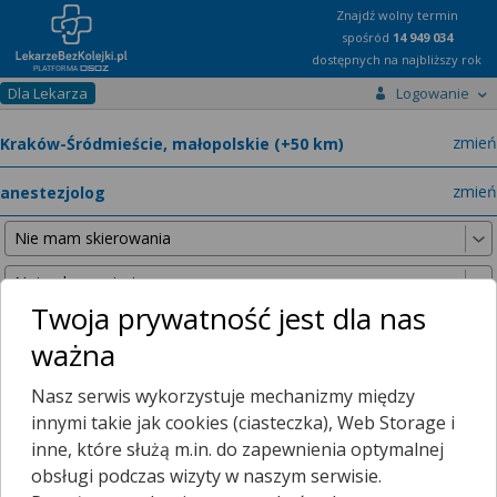
Znajdź wolny termin
spośród
14 949 034
dostępnych na najbliższy rok
Dla Lekarza
Logowanie
miast
zmień
specja
zmień
Twoja prywatność jest dla nas
ważna
Nie znaleźliśmy żadnych lekarzy w promieniu
25 km
, dlatego
Nasz serwis wykorzystuje mechanizmy między
zwiększyliśmy promień wyszukiwania do
50 km
.
innymi takie jak cookies (ciasteczka), Web Storage i
inne, które służą m.in. do zapewnienia optymalnej
obsługi podczas wizyty w naszym serwisie.