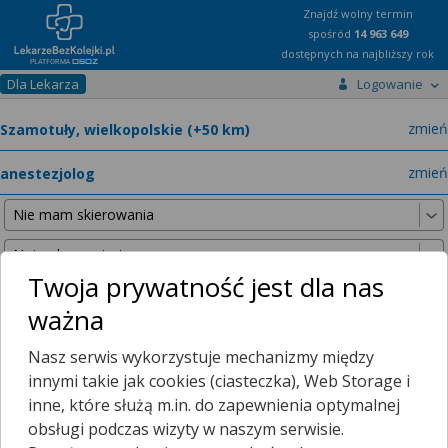
Znajdź wolny termin
spośród
14 963 649
dostępnych na najbliższy rok
Dla Lekarza
Logowanie
miast
zmień
specja
zmień
Twoja prywatność jest dla nas
ważna
Nie znaleźliśmy żadnych lekarzy w promieniu
25 km
, dlatego
Nasz serwis wykorzystuje mechanizmy między
zwiększyliśmy promień wyszukiwania do
50 km
.
innymi takie jak cookies (ciasteczka), Web Storage i
inne, które służą m.in. do zapewnienia optymalnej
obsługi podczas wizyty w naszym serwisie.