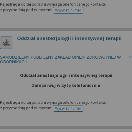
wyrażoną zgodę możesz w każdej chwili cofnąć,
Rejestracja do tej poradni wymaga telefonicznego kontaktu
możesz też wycofać zgodę na przetwarzanie Twoich
z przychodnią pod numerem:
Wyświetl numer
telefonu do rejestracji
danych tylko w niektórych celach. Jeżeli chcesz
dowiedzieć się więcej lub chcesz przeprowadzić
konfigurację szczegółową, to możesz tego dokonać
za pomocą „Ustawień zaawansowanych”.
Oddział anestezjologii i intensywnej terapii
Więcej informacji na temat wykorzystywania
narzędzi zewnętrznych w naszym serwisie
SAMODZIELNY PUBLICZNY ZAKŁAD OPIEKI ZDROWOTNEJ W
znajdziesz w Regulaminie Serwisu.
OBORNIKACH
Oddział anestezjologii i intensywnej terapii
Zarezerwuj wizytę telefonicznie
Rejestracja do tej poradni wymaga telefonicznego kontaktu
z przychodnią pod numerem:
Wyświetl numer
telefonu do rejestracji