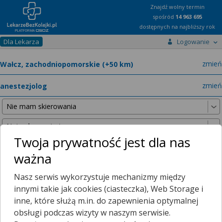
Znajdź wolny termin
spośród
14 963 695
dostępnych na najbliższy rok
Dla Lekarza
Logowanie
miast
zmień
specja
zmień
Twoja prywatność jest dla nas
ważna
Nie znaleźliśmy żadnych lekarzy w promieniu
25 km
, dlatego
Nasz serwis wykorzystuje mechanizmy między
zwiększyliśmy promień wyszukiwania do
50 km
.
innymi takie jak cookies (ciasteczka), Web Storage i
inne, które służą m.in. do zapewnienia optymalnej
obsługi podczas wizyty w naszym serwisie.