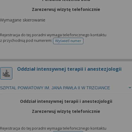
wyrażoną zgodę możesz w każdej chwili cofnąć,
możesz też wycofać zgodę na przetwarzanie Twoich
Zarezerwuj wizytę telefonicznie
danych tylko w niektórych celach. Jeżeli chcesz
Wymagane skierowanie
dowiedzieć się więcej lub chcesz przeprowadzić
konfigurację szczegółową, to możesz tego dokonać
Rejestracja do tej poradni wymaga telefonicznego kontaktu
za pomocą „Ustawień zaawansowanych”.
z przychodnią pod numerem:
Wyświetl numer
telefonu do rejestracji
Więcej informacji na temat wykorzystywania
narzędzi zewnętrznych w naszym serwisie
znajdziesz w Regulaminie Serwisu.
Oddział intensywnej terapii i anestezjologii
SZPITAL POWIATOWY IM. JANA PAWŁA II W TRZCIANCE
Oddział intensywnej terapii i anestezjologii
Zarezerwuj wizytę telefonicznie
Rejestracja do tej poradni wymaga telefonicznego kontaktu