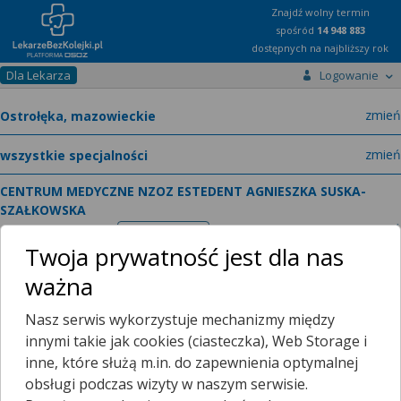
Znajdź wolny termin
spośród
14 948 883
dostępnych na najbliższy rok
Dla Lekarza
Logowanie
miast
zmień
specja
zmień
CENTRUM MEDYCZNE NZOZ ESTEDENT AGNIESZKA SUSKA-
SZAŁKOWSKA
zmień
11 LISTOPADA 51,
tel.
Wyświetl numer
telefonu
Twoja prywatność jest dla nas
lek.
Anna Ulianiuk-Gołuńska
kardiolog
zmień
ważna
LEKARZ - SPECJALISTA KARDIOLOGII
Nasz serwis wykorzystuje mechanizmy między
innymi takie jak cookies (ciasteczka), Web Storage i
inne, które służą m.in. do zapewnienia optymalnej
obsługi podczas wizyty w naszym serwisie.
Ten lekarz jeszcze nie udostępnia zamawiania recept przez