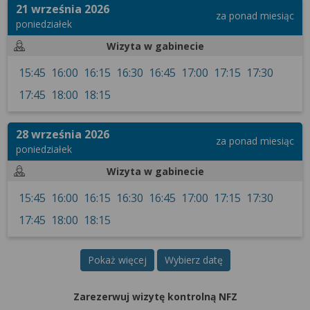
wyrażoną zgodę możesz w każdej chwili cofnąć,
21 września 2026
za ponad miesiąc
możesz też wycofać zgodę na przetwarzanie Twoich
poniedziałek
danych tylko w niektórych celach. Jeżeli chcesz
Wizyta w gabinecie
dowiedzieć się więcej lub chcesz przeprowadzić
konfigurację szczegółową, to możesz tego dokonać
15:45
16:00
16:15
16:30
16:45
17:00
17:15
17:30
za pomocą „Ustawień zaawansowanych”.
17:45
18:00
18:15
Więcej informacji na temat wykorzystywania
narzędzi zewnętrznych w naszym serwisie
28 września 2026
znajdziesz w Regulaminie Serwisu.
za ponad miesiąc
poniedziałek
Wizyta w gabinecie
15:45
16:00
16:15
16:30
16:45
17:00
17:15
17:30
17:45
18:00
18:15
Pokaż więcej
Wybierz datę
Zarezerwuj wizytę kontrolną NFZ