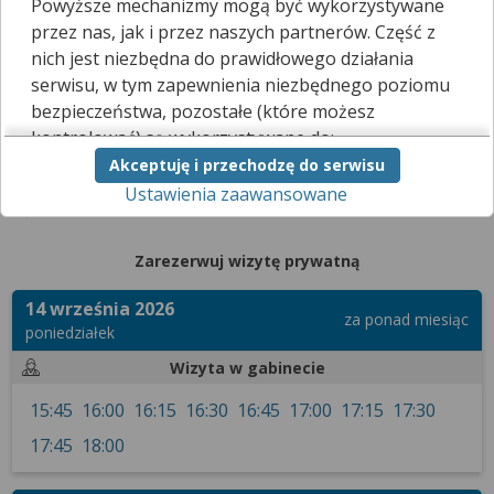
Powyższe mechanizmy mogą być wykorzystywane
internet.
przez nas, jak i przez naszych partnerów. Część z
Kliknij
tutaj
, a poinformujemy go, że chciałbyś skorzystać z tej
nich jest niezbędna do prawidłowego działania
funkcji.
serwisu, w tym zapewnienia niezbędnego poziomu
bezpieczeństwa, pozostałe (które możesz
kontrolować) są wykorzystywane do:
Terminarz
Filtrowanie wyników
Akceptuję i przechodzę do serwisu
obsługi dodatkowych funkcjonalności
Ustawienia zaawansowane
usprawniających działanie naszego serwisu,
Wybrany lekarz przyjmuje planowo tylko osoby dorosłe.
analizy tego, w jaki sposób korzystasz z naszej
strony,
Zarezerwuj wizytę prywatną
marketingu bezpośredniego i wyświetlania reklam, w
tym reklam spersonalizowanych,
14 września 2026
udostępniania funkcji mediów społecznościowych.
za ponad miesiąc
poniedziałek
Kliknij „Akceptuję i przechodzę do serwisu”, aby
Wizyta w gabinecie
wyrazić zgodę na przetwarzanie przez nas i
naszych partnerów Twoich danych w
15:45
16:00
16:15
16:30
16:45
17:00
17:15
17:30
powyższych celach.
17:45
18:00
Pamiętaj, że wyrażenie zgody jest dobrowolne, a