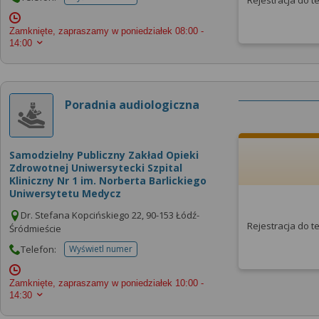
Rejestracja do 
telefonu do placowki
Zamknięte, zapraszamy w poniedziałek
08:00 -
14:00
Poradnia audiologiczna
Samodzielny Publiczny Zakład Opieki
Zdrowotnej Uniwersytecki Szpital
Kliniczny Nr 1 im. Norberta Barlickiego
Uniwersytetu Medycz
Dr. Stefana Kopcińskiego 22, 90-153 Łódź-
Rejestracja do 
Śródmieście
Telefon:
Wyświetl numer
telefonu do placowki
Zamknięte, zapraszamy w poniedziałek
10:00 -
14:30