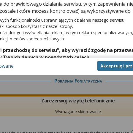
dna do prawidłowego działania serwisu, w tym zapewnienia 
Zarezerwuj wizytę telefonicznie
zostałe (które możesz kontrolować) są wykorzystywane do:
Wymagane skierowanie
wych funkcjonalności usprawniających działanie naszego serwisu,
jaki sposób korzystasz z naszej strony,
ośredniego i wyświetlania reklam, w tym reklam spersonalizowanych
unkcji mediów społecznościowych.
tej poradni wymaga telefonicznego kontaktu z przychodnią pod numerem:
 i przechodzę do serwisu”, aby wyrazić zgodę na przetwa
w Twoich danych w powyższych celach.
sowane
Akceptuję i pr
nie zgody jest dobrowolne, a wyrażoną zgodę możesz w każd
zgodę na przetwarzanie Twoich danych tylko w niektórych ce
Poradnia Foniatryczna
cej lub chcesz przeprowadzić konfigurację szczegółową, to 
eń zaawansowanych”.
na temat wykorzystywania narzędzi zewnętrznych w naszym se
Zarezerwuj wizytę telefonicznie
isu.
Wymagane skierowanie