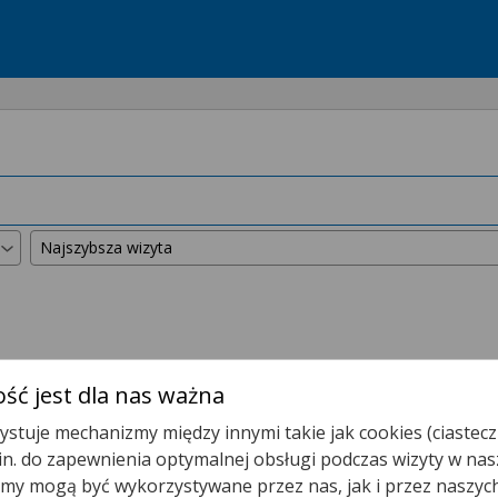
kszyliśmy promień wyszukiwania do
50 km
.
ść jest dla nas ważna
stuje mechanizmy między innymi takie jak cookies (ciastecz
Poradnia Audiologiczna
.in. do zapewnienia optymalnej obsługi podczas wizyty w nas
y mogą być wykorzystywane przez nas, jak i przez naszyc