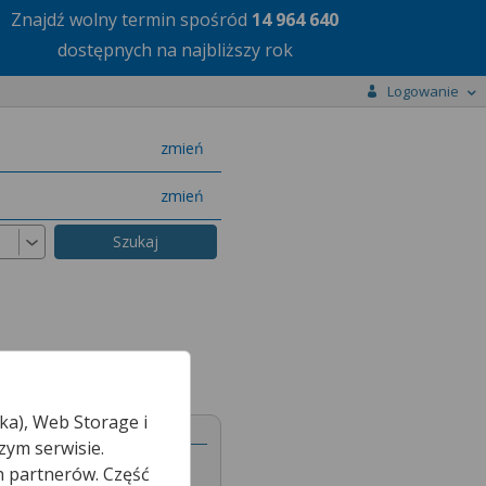
Znajdź wolny termin
spośród
14 964 640
dostępnych na najbliższy rok
Logowanie
miasto
zmień
specjalizację
zmień
ka), Web Storage i
zym serwisie.
h partnerów. Część