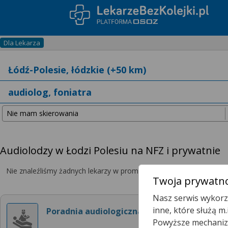
Dla Lekarza
Audiolodzy w Łodzi Polesiu na NFZ i prywatnie
Nie znaleźliśmy żadnych lekarzy w promieniu
25 km
, dlatego zwię
Twoja prywatno
Nasz serwis wykorzy
inne, które służą m
Poradnia audiologiczna
Powyższe mechanizm