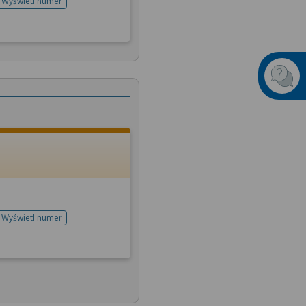
Wyświetl numer
telefonu do rejestracji
Wyświetl numer
telefonu do rejestracji