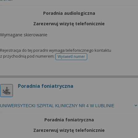
wyrażoną zgodę możesz w każdej chwili cofnąć,
możesz też wycofać zgodę na przetwarzanie Twoich
Poradnia audiologiczna
danych tylko w niektórych celach. Jeżeli chcesz
dowiedzieć się więcej lub chcesz przeprowadzić
Zarezerwuj wizytę telefonicznie
konfigurację szczegółową, to możesz tego dokonać
Wymagane skierowanie
za pomocą „Ustawień zaawansowanych”.
Więcej informacji na temat wykorzystywania
Rejestracja do tej poradni wymaga telefonicznego kontaktu
narzędzi zewnętrznych w naszym serwisie
z przychodnią pod numerem:
Wyświetl numer
telefonu do rejestracji
znajdziesz w Regulaminie Serwisu.
Poradnia foniatryczna
UNIWERSYTECKI SZPITAL KLINICZNY NR 4 W LUBLINIE
Poradnia foniatryczna
Zarezerwuj wizytę telefonicznie