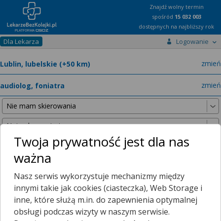
Znajdź wolny termin
spośród
15 032 003
dostępnych na najbliższy rok
Dla Lekarza
Logowanie
miast
zmień
specja
zmień
Twoja prywatność jest dla nas
ważna
Nie znaleźliśmy żadnych lekarzy w promieniu
25 km
, dlatego
Nasz serwis wykorzystuje mechanizmy między
zwiększyliśmy promień wyszukiwania do
50 km
.
innymi takie jak cookies (ciasteczka), Web Storage i
inne, które służą m.in. do zapewnienia optymalnej
obsługi podczas wizyty w naszym serwisie.