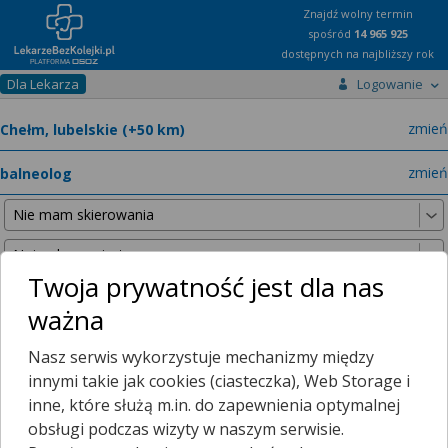
Znajdź wolny termin
spośród
14 965 925
dostępnych na najbliższy rok
Dla Lekarza
Logowanie
miast
zmień
specja
zmień
Twoja prywatność jest dla nas
ważna
Nie znaleźliśmy żadnych lekarzy w promieniu
25 km
, dlatego
Nasz serwis wykorzystuje mechanizmy między
zwiększyliśmy promień wyszukiwania do
50 km
.
innymi takie jak cookies (ciasteczka), Web Storage i
inne, które służą m.in. do zapewnienia optymalnej
obsługi podczas wizyty w naszym serwisie.