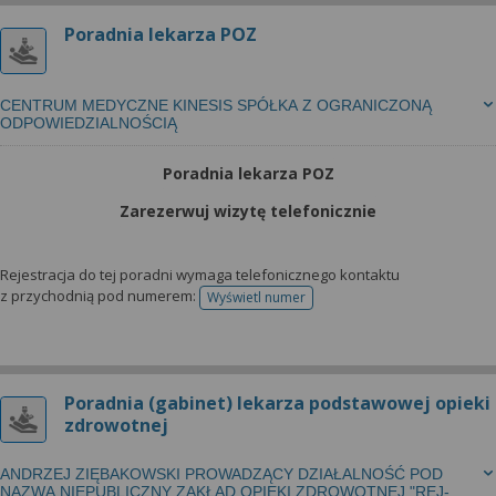
Poradnia lekarza POZ
CENTRUM MEDYCZNE KINESIS SPÓŁKA Z OGRANICZONĄ
ODPOWIEDZIALNOŚCIĄ
Poradnia lekarza POZ
Zarezerwuj wizytę telefonicznie
Rejestracja do tej poradni wymaga telefonicznego kontaktu
z przychodnią pod numerem:
Wyświetl numer
telefonu do rejestracji
Poradnia (gabinet) lekarza podstawowej opieki
zdrowotnej
ANDRZEJ ZIĘBAKOWSKI PROWADZĄCY DZIAŁALNOŚĆ POD
NAZWĄ NIEPUBLICZNY ZAKŁAD OPIEKI ZDROWOTNEJ "REJ-