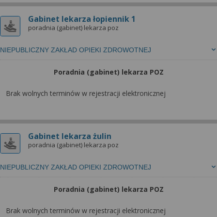
wyrażoną zgodę możesz w każdej chwili cofnąć,
możesz też wycofać zgodę na przetwarzanie Twoich
Gabinet lekarza łopiennik 1
danych tylko w niektórych celach. Jeżeli chcesz
poradnia (gabinet) lekarza poz
dowiedzieć się więcej lub chcesz przeprowadzić
konfigurację szczegółową, to możesz tego dokonać
NIEPUBLICZNY ZAKŁAD OPIEKI ZDROWOTNEJ
za pomocą „Ustawień zaawansowanych”.
Poradnia (gabinet) lekarza POZ
Więcej informacji na temat wykorzystywania
narzędzi zewnętrznych w naszym serwisie
Brak wolnych terminów w rejestracji elektronicznej
znajdziesz w Regulaminie Serwisu.
Gabinet lekarza żulin
poradnia (gabinet) lekarza poz
NIEPUBLICZNY ZAKŁAD OPIEKI ZDROWOTNEJ
Poradnia (gabinet) lekarza POZ
Brak wolnych terminów w rejestracji elektronicznej