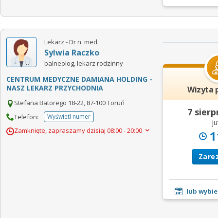
Lekarz - Dr n. med.
Sylwia Raczko
balneolog, lekarz rodzinny
CENTRUM MEDYCZNE DAMIANA HOLDING -
NASZ LEKARZ PRZYCHODNIA
Wizyta 
Stefana Batorego 18-22, 87-100 Toruń
7 sierp
Telefon:
Wyświetl numer
telefonu do placowki
ju
Zamknięte, zapraszamy dzisiaj
08:00 - 20:00
1
Zare
lub wybie