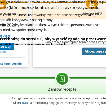
owego działania serwisu, w tym zapewnienia niezbędnego 
tałe (które możesz kontrolować) są wykorzystywane do:
prywatna
Wizyta NFZ
h funkcjonalności usprawniających działanie naszego serwisu,
i sposób korzystasz z naszej strony,
nia 2026
edniego i wyświetlania reklam, w tym reklam spersonalizowanych,
cji mediów społecznościowych.
siaj
9:30
 przechodzę do serwisu”, aby wyrazić zgodę na przetwarz
Gabinet nie udostępnia terminarza
z wizy
woich danych w powyższych celach.
zerwuj
ane
Akceptuję i
e zgody jest dobrowolne, a wyrażoną zgodę możesz w każdej
rzetwarzanie Twoich danych tylko w niektórych celach. Jeże
 przeprowadzić konfigurację szczegółową, to możesz tego d
rz inny termin
anych”.
temat wykorzystywania narzędzi zewnętrznych w naszym serw
Zamów receptę
Ten gabinet jeszcze nie udostępnia zamawiania recept przez inte
Kliknij
tutaj
, a poinformujemy go, że chciałbyś skorzystać z tej funk