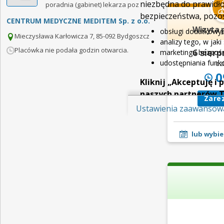
niezbędna do prawidł
poradnia (gabinet) lekarza poz
bezpieczeństwa, pozos
CENTRUM MEDYCZNE MEDITEM Sp. z o.o.
Wizyta 
obsługi dodatkowyc
Mieczysława Karłowicza 7, 85-092 Bydgoszcz
analizy tego, w jak
Placówka nie podała godzin otwarcia.
6 sierp
marketingu bezpośr
udostępniania funk
dzi
0
Kliknij „Akceptuję i
naszych partnerów T
Zare
Ustawienia zaawansow
Pamiętaj, że wyrażeni
też wycofać zgodę na p
się więcej lub chcesz
lub wybie
„Ustawień zaawansow
Więcej informacji na 
Regulaminie Serwisu.