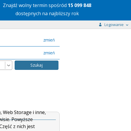
Znajdź wolny termin
spośród
15 099 848
dostępnych na najbliższy rok
Logowanie
miasto
zmień
specjalizację
zmień
, Web Storage i inne,
wisie. Powyższe
zęść z nich jest