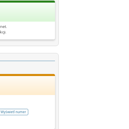
net.
cji.
Wyświetl numer
telefonu do rejestracji