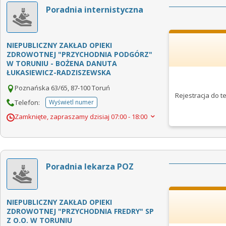
Poradnia internistyczna
NIEPUBLICZNY ZAKŁAD OPIEKI
ZDROWOTNEJ "PRZYCHODNIA PODGÓRZ"
W TORUNIU - BOŻENA DANUTA
ŁUKASIEWICZ-RADZISZEWSKA
Poznańska 63/65, 87-100 Toruń
Rejestracja do 
Telefon:
Wyświetl numer
telefonu do placowki
Zamknięte, zapraszamy dzisiaj
07:00 - 18:00
Poradnia lekarza POZ
NIEPUBLICZNY ZAKŁAD OPIEKI
ZDROWOTNEJ "PRZYCHODNIA FREDRY" SP
Z O.O. W TORUNIU