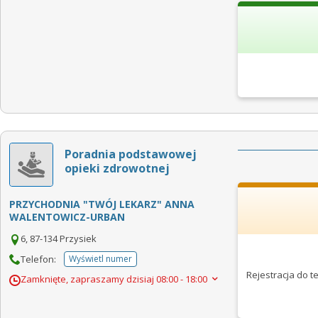
Poradnia podstawowej
opieki zdrowotnej
PRZYCHODNIA "TWÓJ LEKARZ" ANNA
WALENTOWICZ-URBAN
6, 87-134 Przysiek
Telefon:
Wyświetl numer
telefonu do placowki
Rejestracja do 
Zamknięte, zapraszamy dzisiaj
08:00 - 18:00