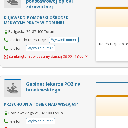
podstawowej opieki
zdrowotnej
KUJAWSKO-POMORSKI OŚRODEK
MEDYCYNY PRACY W TORUNIU
Bydgoska 76, 87-100 Toruń
Telefon do rejestracji:
Wyświetl numer
telefonu do rejestracji
Rejestracja do 
Telefon:
Wyświetl numer
telefonu do placowki
Zamknięte, zapraszamy dzisiaj
08:00 - 18:00
Gabinet lekarza POZ na
broniewskiego
PRZYCHODNIA "OSIEK NAD WISŁĄ 69"
Broniewskiego 21, 87-100 Toruń
Telefon:
Wyświetl numer
telefonu do placowki