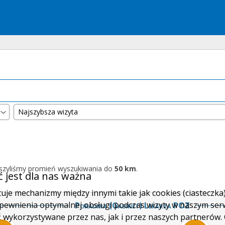
kszyliśmy promień wyszukiwania do
50 km
.
 jest dla nas ważna
uje mechanizmy między innymi takie jak cookies (ciasteczka)
zapewnienia optymalnej obsługi podczas wizyty w naszym ser
Poradnia (gabinet) Lekarza POZ
ykorzystywane przez nas, jak i przez naszych partnerów. C