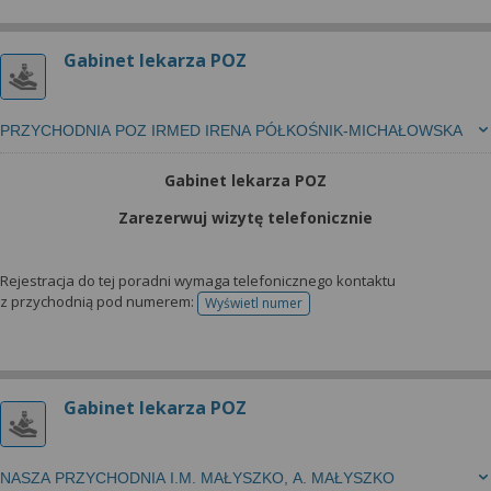
wyrażoną zgodę możesz w każdej chwili cofnąć,
możesz też wycofać zgodę na przetwarzanie Twoich
danych tylko w niektórych celach. Jeżeli chcesz
Gabinet lekarza POZ
dowiedzieć się więcej lub chcesz przeprowadzić
konfigurację szczegółową, to możesz tego dokonać
za pomocą „Ustawień zaawansowanych”.
PRZYCHODNIA POZ IRMED IRENA PÓŁKOŚNIK-MICHAŁOWSKA
Więcej informacji na temat wykorzystywania
Gabinet lekarza POZ
narzędzi zewnętrznych w naszym serwisie
Zarezerwuj wizytę telefonicznie
znajdziesz w Regulaminie Serwisu.
Rejestracja do tej poradni wymaga telefonicznego kontaktu
z przychodnią pod numerem:
Wyświetl numer
telefonu do rejestracji
Gabinet lekarza POZ
NASZA PRZYCHODNIA I.M. MAŁYSZKO, A. MAŁYSZKO