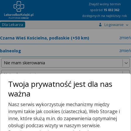
Znajdź wolny termin
spośród
15 032 362
dostępnych na najbliższy rok
Dla Lekarza
Logowanie
miast
zmień
specja
zmień
Twoja prywatność jest dla nas
ważna
Nie znaleźliśmy żadnych lekarzy w promieniu
25 km
, dlatego
Nasz serwis wykorzystuje mechanizmy między
zwiększyliśmy promień wyszukiwania do
50 km
.
innymi takie jak cookies (ciasteczka), Web Storage i
inne, które służą m.in. do zapewnienia optymalnej
obsługi podczas wizyty w naszym serwisie.