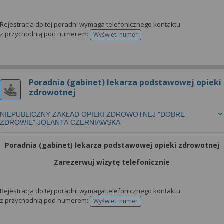
wyrażoną zgodę możesz w każdej chwili cofnąć,
możesz też wycofać zgodę na przetwarzanie Twoich
danych tylko w niektórych celach. Jeżeli chcesz
Rejestracja do tej poradni wymaga telefonicznego kontaktu
z przychodnią pod numerem:
Wyświetl numer
dowiedzieć się więcej lub chcesz przeprowadzić
telefonu do rejestracji
konfigurację szczegółową, to możesz tego dokonać
za pomocą „Ustawień zaawansowanych”.
Więcej informacji na temat wykorzystywania
Poradnia (gabinet) lekarza podstawowej opieki
narzędzi zewnętrznych w naszym serwisie
zdrowotnej
znajdziesz w Regulaminie Serwisu.
NIEPUBLICZNY ZAKŁAD OPIEKI ZDROWOTNEJ "DOBRE
ZDROWIE" JOLANTA CZERNIAWSKA
Poradnia (gabinet) lekarza podstawowej opieki zdrowotnej
Zarezerwuj wizytę telefonicznie
Rejestracja do tej poradni wymaga telefonicznego kontaktu
z przychodnią pod numerem:
Wyświetl numer
telefonu do rejestracji