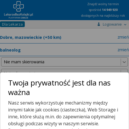
Znajdź wolny termin
spośród
14 949 920
dostępnych na najbliższy rok
Dla Lekarza
Logowanie
miast
zmień
specja
zmień
Twoja prywatność jest dla nas
ważna
Nie znaleźliśmy żadnych lekarzy w promieniu
25 km
, dlatego
Nasz serwis wykorzystuje mechanizmy między
zwiększyliśmy promień wyszukiwania do
50 km
.
innymi takie jak cookies (ciasteczka), Web Storage i
inne, które służą m.in. do zapewnienia optymalnej
obsługi podczas wizyty w naszym serwisie.