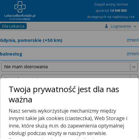
Znajdź wolny termin
spośród
14 949 880
dostępnych na najbliższy rok
Dla Lekarza
Logowanie
miast
zmień
specja
zmień
Twoja prywatność jest dla nas
ważna
Nie znaleźliśmy żadnych lekarzy w promieniu
25 km
, dlatego
Nasz serwis wykorzystuje mechanizmy między
zwiększyliśmy promień wyszukiwania do
50 km
.
innymi takie jak cookies (ciasteczka), Web Storage i
inne, które służą m.in. do zapewnienia optymalnej
obsługi podczas wizyty w naszym serwisie.