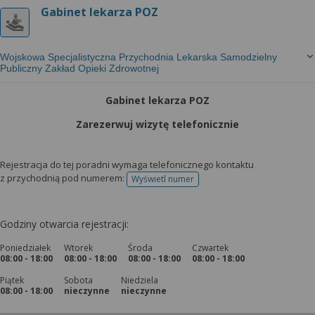
wyrażoną zgodę możesz w każdej chwili cofnąć,
Gabinet lekarza POZ
możesz też wycofać zgodę na przetwarzanie Twoich
danych tylko w niektórych celach. Jeżeli chcesz
dowiedzieć się więcej lub chcesz przeprowadzić
Wojskowa Specjalistyczna Przychodnia Lekarska Samodzielny
konfigurację szczegółową, to możesz tego dokonać
Publiczny Zakład Opieki Zdrowotnej
za pomocą „Ustawień zaawansowanych”.
Gabinet lekarza POZ
Więcej informacji na temat wykorzystywania
narzędzi zewnętrznych w naszym serwisie
Zarezerwuj wizytę telefonicznie
znajdziesz w Regulaminie Serwisu.
Rejestracja do tej poradni wymaga telefonicznego kontaktu
z przychodnią pod numerem:
Wyświetl numer
telefonu do rejestracji
Godziny otwarcia rejestracji:
Poniedziałek
Wtorek
Środa
Czwartek
08:00 - 18:00
08:00 - 18:00
08:00 - 18:00
08:00 - 18:00
Piątek
Sobota
Niedziela
08:00 - 18:00
nieczynne
nieczynne