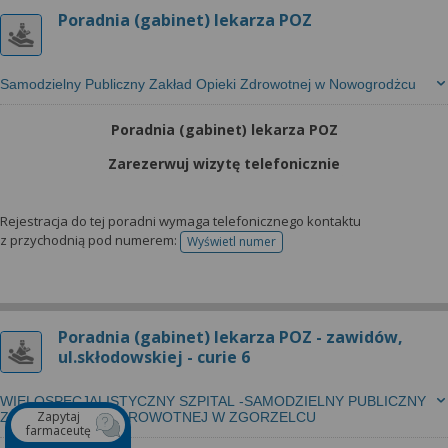
Poradnia (gabinet) lekarza POZ
Samodzielny Publiczny Zakład Opieki Zdrowotnej w Nowogrodżcu
Poradnia (gabinet) lekarza POZ
Zarezerwuj wizytę telefonicznie
Rejestracja do tej poradni wymaga telefonicznego kontaktu
z przychodnią pod numerem:
Wyświetl numer
telefonu do rejestracji
Poradnia (gabinet) lekarza POZ - zawidów,
ul.skłodowskiej - curie 6
WIELOSPECJALISTYCZNY SZPITAL -SAMODZIELNY PUBLICZNY
Zapytaj
ZESPÓŁ OPIEKI ZDROWOTNEJ W ZGORZELCU
farmaceutę