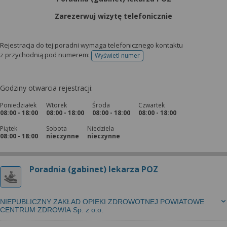
wyrażoną zgodę możesz w każdej chwili cofnąć,
możesz też wycofać zgodę na przetwarzanie Twoich
Zarezerwuj wizytę telefonicznie
danych tylko w niektórych celach. Jeżeli chcesz
dowiedzieć się więcej lub chcesz przeprowadzić
Rejestracja do tej poradni wymaga telefonicznego kontaktu
konfigurację szczegółową, to możesz tego dokonać
z przychodnią pod numerem:
Wyświetl numer
telefonu do rejestracji
za pomocą „Ustawień zaawansowanych”.
Więcej informacji na temat wykorzystywania
Godziny otwarcia rejestracji:
narzędzi zewnętrznych w naszym serwisie
znajdziesz w Regulaminie Serwisu.
Poniedziałek
Wtorek
Środa
Czwartek
08:00 - 18:00
08:00 - 18:00
08:00 - 18:00
08:00 - 18:00
Piątek
Sobota
Niedziela
08:00 - 18:00
nieczynne
nieczynne
Poradnia (gabinet) lekarza POZ
NIEPUBLICZNY ZAKŁAD OPIEKI ZDROWOTNEJ POWIATOWE
CENTRUM ZDROWIA Sp. z o.o.