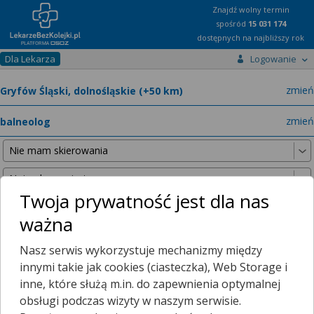
Znajdź wolny termin
spośród
15 031 174
dostępnych na najbliższy rok
Dla Lekarza
Logowanie
miast
zmień
specja
zmień
Twoja prywatność jest dla nas
ważna
Nie znaleźliśmy żadnych lekarzy w promieniu
25 km
, dlatego
Nasz serwis wykorzystuje mechanizmy między
zwiększyliśmy promień wyszukiwania do
50 km
.
innymi takie jak cookies (ciasteczka), Web Storage i
inne, które służą m.in. do zapewnienia optymalnej
obsługi podczas wizyty w naszym serwisie.