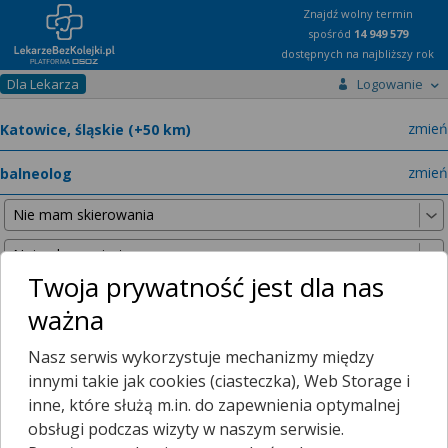
Znajdź wolny termin
spośród
14 949 579
dostępnych na najbliższy rok
Dla Lekarza
Logowanie
miast
zmień
specja
zmień
Twoja prywatność jest dla nas
ważna
Nie znaleźliśmy żadnych lekarzy w promieniu
25 km
, dlatego
Nasz serwis wykorzystuje mechanizmy między
zwiększyliśmy promień wyszukiwania do
50 km
.
innymi takie jak cookies (ciasteczka), Web Storage i
inne, które służą m.in. do zapewnienia optymalnej
obsługi podczas wizyty w naszym serwisie.