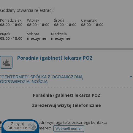
Godziny otwarcia rejestracji:
Poniedziałek
Wtorek
Środa
Czwartek
08:00 - 18:00
08:00 - 18:00
08:00 - 18:00
08:00 - 18:00
Piątek
Sobota
Niedziela
08:00 - 18:00
nieczynne
nieczynne
Poradnia (gabinet) lekarza POZ
"CENTERMED" SPÓŁKA Z OGRANICZONĄ
ODPOWIEDZIALNOŚCIĄ
Poradnia (gabinet) lekarza POZ
Zarezerwuj wizytę telefonicznie
Rejestracja do tej poradni wymaga telefonicznego kontaktu
Zapytaj
farmaceutę
z przychodnią pod numerem:
Wyświetl numer
telefonu do rejestracji