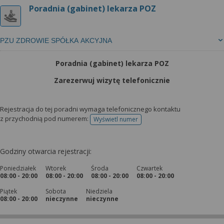
wyrażoną zgodę możesz w każdej chwili cofnąć,
Poradnia (gabinet) lekarza POZ
możesz też wycofać zgodę na przetwarzanie Twoich
danych tylko w niektórych celach. Jeżeli chcesz
dowiedzieć się więcej lub chcesz przeprowadzić
PZU ZDROWIE SPÓŁKA AKCYJNA
konfigurację szczegółową, to możesz tego dokonać
za pomocą „Ustawień zaawansowanych”.
Poradnia (gabinet) lekarza POZ
Więcej informacji na temat wykorzystywania
Zarezerwuj wizytę telefonicznie
narzędzi zewnętrznych w naszym serwisie
znajdziesz w Regulaminie Serwisu.
Rejestracja do tej poradni wymaga telefonicznego kontaktu
z przychodnią pod numerem:
Wyświetl numer
telefonu do rejestracji
Godziny otwarcia rejestracji:
Poniedziałek
Wtorek
Środa
Czwartek
08:00 - 20:00
08:00 - 20:00
08:00 - 20:00
08:00 - 20:00
Piątek
Sobota
Niedziela
08:00 - 20:00
nieczynne
nieczynne