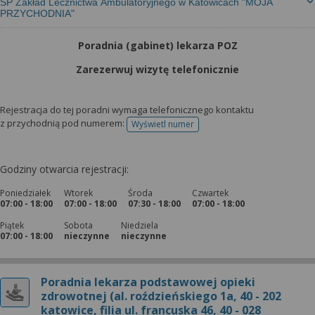
SP Zakład Lecznictwa Ambulatoryjnego w Katowicach "MOJA
PRZYCHODNIA"
Poradnia (gabinet) lekarza POZ
Zarezerwuj wizytę telefonicznie
Rejestracja do tej poradni wymaga telefonicznego kontaktu
z przychodnią pod numerem:
Wyświetl numer
telefonu do rejestracji
Godziny otwarcia rejestracji:
Poniedziałek
Wtorek
Środa
Czwartek
07:00 - 18:00
07:00 - 18:00
07:30 - 18:00
07:00 - 18:00
Piątek
Sobota
Niedziela
07:00 - 18:00
nieczynne
nieczynne
Poradnia lekarza podstawowej opieki
zdrowotnej (al. roździeńskiego 1a, 40 - 202
katowice, filia ul. francuska 46, 40 - 028