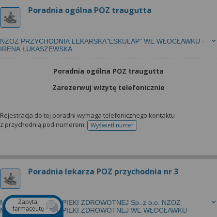
Poradnia ogólna POZ traugutta
NZOZ PRZYCHODNIA LEKARSKA"ESKULAP" WE WŁOCŁAWKU -
IRENA ŁUKASZEWSKA
Poradnia ogólna POZ traugutta
Zarezerwuj wizytę telefonicznie
Rejestracja do tej poradni wymaga telefonicznego kontaktu
z przychodnią pod numerem:
Wyświetl numer
telefonu do rejestracji
Poradnia lekarza POZ przychodnia nr 3
Zapytaj
MIEJSKI ZESPÓŁ OPIEKI ZDROWOTNEJ Sp. z o.o. NZOZ
farmaceutę
MIEJSKI ZESPÓŁ OPIEKI ZDROWOTNEJ WE WŁOCŁAWKU