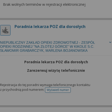
wyrażoną zgodę możesz w każdej chwili cofnąć,
Brak wolnych terminów w rejestracji elektronicznej
możesz też wycofać zgodę na przetwarzanie Twoich
danych tylko w niektórych celach. Jeżeli chcesz
dowiedzieć się więcej lub chcesz przeprowadzić
konfigurację szczegółową, to możesz tego dokonać
Poradnia lekarza POZ dla dorosłych
za pomocą „Ustawień zaawansowanych”.
Więcej informacji na temat wykorzystywania
NIEPUBLICZNY ZAKŁAD OPIEKI ZDROWOTNEJ - ZESPÓŁ
narzędzi zewnętrznych w naszym serwisie
OPIEKI RODZINNEJ "NA ZŁOTEJ GÓRCE" W KIKOLE S.C.
znajdziesz w Regulaminie Serwisu.
SŁAWOMIR GRABARCZYK, MARLENA BOJANOWSKA
Poradnia lekarza POZ dla dorosłych
Zarezerwuj wizytę telefonicznie
Rejestracja do tej poradni wymaga telefonicznego kontaktu
z przychodnią pod numerem:
Wyświetl numer
telefonu do rejestracji