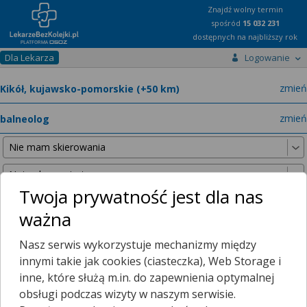
Znajdź wolny termin
spośród
15 032 231
dostępnych na najbliższy rok
Dla Lekarza
Logowanie
miast
zmień
specja
zmień
Twoja prywatność jest dla nas
ważna
Nie znaleźliśmy żadnych lekarzy w promieniu
25 km
, dlatego
Nasz serwis wykorzystuje mechanizmy między
zwiększyliśmy promień wyszukiwania do
50 km
.
innymi takie jak cookies (ciasteczka), Web Storage i
inne, które służą m.in. do zapewnienia optymalnej
obsługi podczas wizyty w naszym serwisie.