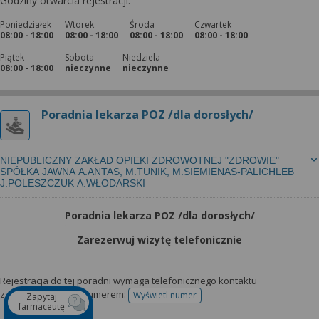
Godziny otwarcia rejestracji:
Poniedziałek
Wtorek
Środa
Czwartek
08:00 - 18:00
08:00 - 18:00
08:00 - 18:00
08:00 - 18:00
Piątek
Sobota
Niedziela
08:00 - 18:00
nieczynne
nieczynne
Poradnia lekarza POZ /dla dorosłych/
NIEPUBLICZNY ZAKŁAD OPIEKI ZDROWOTNEJ "ZDROWIE"
SPÓŁKA JAWNA A.ANTAS, M.TUNIK, M.SIEMIENAS-PALICHLEB
J.POLESZCZUK A.WŁODARSKI
Poradnia lekarza POZ /dla dorosłych/
Zarezerwuj wizytę telefonicznie
Rejestracja do tej poradni wymaga telefonicznego kontaktu
z przychodnią pod numerem:
Wyświetl numer
Zapytaj
telefonu do rejestracji
farmaceutę