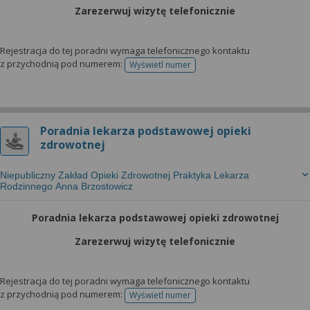
wyrażoną zgodę możesz w każdej chwili cofnąć,
Zarezerwuj wizytę telefonicznie
możesz też wycofać zgodę na przetwarzanie Twoich
danych tylko w niektórych celach. Jeżeli chcesz
dowiedzieć się więcej lub chcesz przeprowadzić
Rejestracja do tej poradni wymaga telefonicznego kontaktu
z przychodnią pod numerem:
Wyświetl numer
konfigurację szczegółową, to możesz tego dokonać
telefonu do rejestracji
za pomocą „Ustawień zaawansowanych”.
Więcej informacji na temat wykorzystywania
narzędzi zewnętrznych w naszym serwisie
Poradnia lekarza podstawowej opieki
znajdziesz w Regulaminie Serwisu.
zdrowotnej
Niepubliczny Zakład Opieki Zdrowotnej Praktyka Lekarza
Rodzinnego Anna Brzostowicz
Poradnia lekarza podstawowej opieki zdrowotnej
Zarezerwuj wizytę telefonicznie
Rejestracja do tej poradni wymaga telefonicznego kontaktu
z przychodnią pod numerem:
Wyświetl numer
telefonu do rejestracji