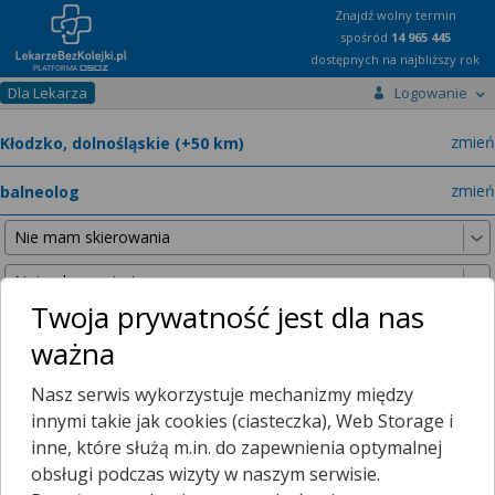
Znajdź wolny termin
spośród
14 965 445
dostępnych na najbliższy rok
Dla Lekarza
Logowanie
miast
zmień
specja
zmień
Twoja prywatność jest dla nas
ważna
Nie znaleźliśmy żadnych lekarzy w promieniu
25 km
, dlatego
Nasz serwis wykorzystuje mechanizmy między
zwiększyliśmy promień wyszukiwania do
50 km
.
innymi takie jak cookies (ciasteczka), Web Storage i
inne, które służą m.in. do zapewnienia optymalnej
obsługi podczas wizyty w naszym serwisie.