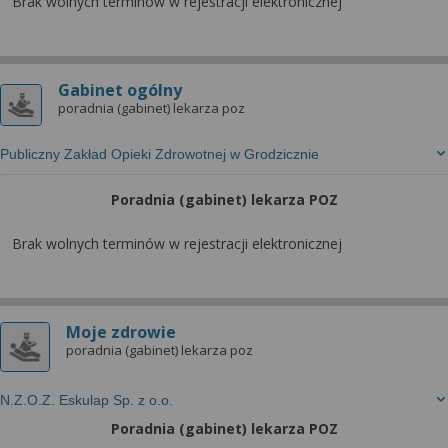
wyrażoną zgodę możesz w każdej chwili cofnąć,
Brak wolnych terminów w rejestracji elektronicznej
możesz też wycofać zgodę na przetwarzanie Twoich
danych tylko w niektórych celach. Jeżeli chcesz
dowiedzieć się więcej lub chcesz przeprowadzić
Gabinet ogólny
konfigurację szczegółową, to możesz tego dokonać
poradnia (gabinet) lekarza poz
za pomocą „Ustawień zaawansowanych”.
Więcej informacji na temat wykorzystywania
Publiczny Zakład Opieki Zdrowotnej w Grodzicznie
narzędzi zewnętrznych w naszym serwisie
znajdziesz w Regulaminie Serwisu.
Poradnia (gabinet) lekarza POZ
Brak wolnych terminów w rejestracji elektronicznej
Moje zdrowie
poradnia (gabinet) lekarza poz
N.Z.O.Z. Eskulap Sp. z o.o.
Poradnia (gabinet) lekarza POZ