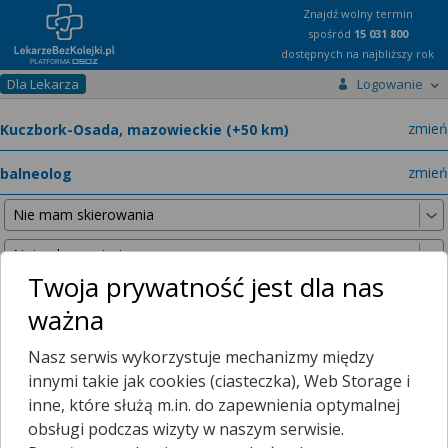
Znajdź wolny termin
spośród
15 031 800
dostępnych na najbliższy rok
Dla Lekarza
Logowanie
miast
zmień
specja
zmień
Twoja prywatność jest dla nas
ważna
Nie znaleźliśmy żadnych lekarzy w promieniu
25 km
, dlatego
Nasz serwis wykorzystuje mechanizmy między
zwiększyliśmy promień wyszukiwania do
50 km
.
innymi takie jak cookies (ciasteczka), Web Storage i
inne, które służą m.in. do zapewnienia optymalnej
obsługi podczas wizyty w naszym serwisie.