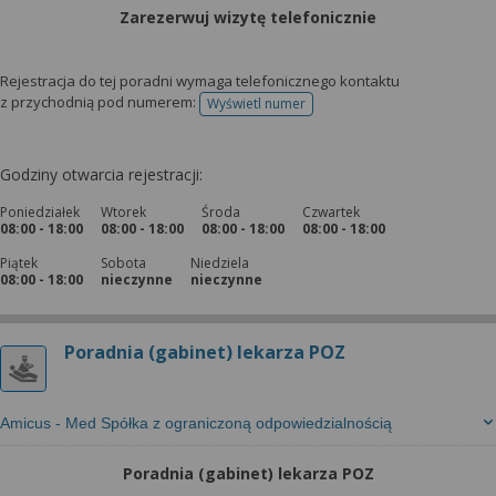
wyrażoną zgodę możesz w każdej chwili cofnąć,
Zarezerwuj wizytę telefonicznie
możesz też wycofać zgodę na przetwarzanie Twoich
danych tylko w niektórych celach. Jeżeli chcesz
dowiedzieć się więcej lub chcesz przeprowadzić
Rejestracja do tej poradni wymaga telefonicznego kontaktu
z przychodnią pod numerem:
Wyświetl numer
konfigurację szczegółową, to możesz tego dokonać
telefonu do rejestracji
za pomocą „Ustawień zaawansowanych”.
Więcej informacji na temat wykorzystywania
Godziny otwarcia rejestracji:
narzędzi zewnętrznych w naszym serwisie
Poniedziałek
Wtorek
Środa
Czwartek
znajdziesz w Regulaminie Serwisu.
08:00 - 18:00
08:00 - 18:00
08:00 - 18:00
08:00 - 18:00
Piątek
Sobota
Niedziela
08:00 - 18:00
nieczynne
nieczynne
Poradnia (gabinet) lekarza POZ
Amicus - Med Spółka z ograniczoną odpowiedzialnością
Poradnia (gabinet) lekarza POZ