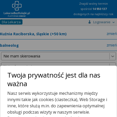
Znajdź wolny termin
spośród
14 950 137
dostępnych na najbliższy rok
Dla Lekarza
Logowanie
miast
zmień
specja
zmień
Twoja prywatność jest dla nas
ważna
Nie znaleźliśmy żadnych lekarzy w promieniu
25 km
, dlatego
Nasz serwis wykorzystuje mechanizmy między
zwiększyliśmy promień wyszukiwania do
50 km
.
innymi takie jak cookies (ciasteczka), Web Storage i
inne, które służą m.in. do zapewnienia optymalnej
obsługi podczas wizyty w naszym serwisie.