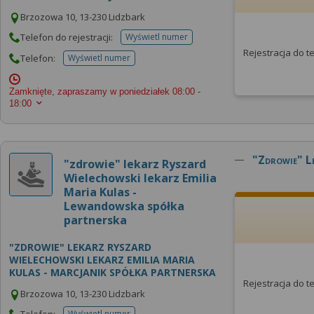
Brzozowa 10, 13-230 Lidzbark
Telefon do rejestracji:
Wyświetl numer
telefonu do rejestracji
Rejestracja do 
Telefon:
Wyświetl numer
telefonu do placowki
Zamknięte, zapraszamy w poniedziałek
08:00 -
18:00
"zdrowie" L
"zdrowie" lekarz Ryszard
Wielechowski lekarz Emilia
Maria Kulas -
Lewandowska spółka
partnerska
"ZDROWIE" LEKARZ RYSZARD
WIELECHOWSKI LEKARZ EMILIA MARIA
KULAS - MARCJANIK SPÓŁKA PARTNERSKA
Rejestracja do 
Brzozowa 10, 13-230 Lidzbark
Telefon:
Wyświetl numer