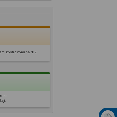
tami kontrolnymi na NFZ
rnet.
cji.