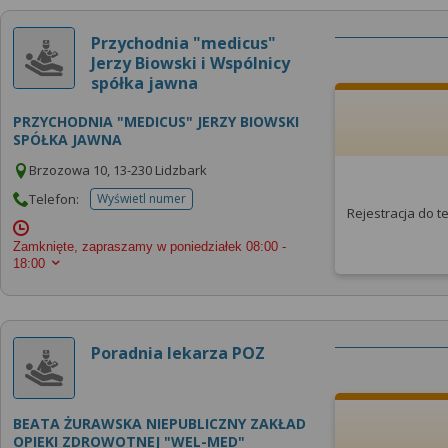
Przychodnia "medicus"
Jerzy Biowski i Wspólnicy
spółka jawna
PRZYCHODNIA "MEDICUS" JERZY BIOWSKI
SPÓŁKA JAWNA
Brzozowa 10, 13-230 Lidzbark
Telefon:
Wyświetl numer
telefonu do placowki
Rejestracja do 
Zamknięte, zapraszamy w poniedziałek
08:00 -
18:00
Poradnia lekarza POZ
BEATA ŻURAWSKA NIEPUBLICZNY ZAKŁAD
OPIEKI ZDROWOTNEJ "WEL-MED"