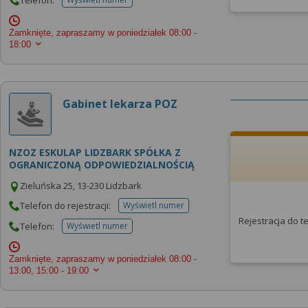
telefonu do placowki
Zamknięte, zapraszamy w poniedziałek
08:00 -
18:00
Gabinet lekarza POZ
NZOZ ESKULAP LIDZBARK SPÓŁKA Z
OGRANICZONĄ ODPOWIEDZIALNOŚCIĄ
Zieluńska 25, 13-230 Lidzbark
Telefon do rejestracji:
Wyświetl numer
telefonu do rejestracji
Rejestracja do 
Telefon:
Wyświetl numer
telefonu do placowki
Zamknięte, zapraszamy w poniedziałek
08:00 -
13:00, 15:00 - 19:00