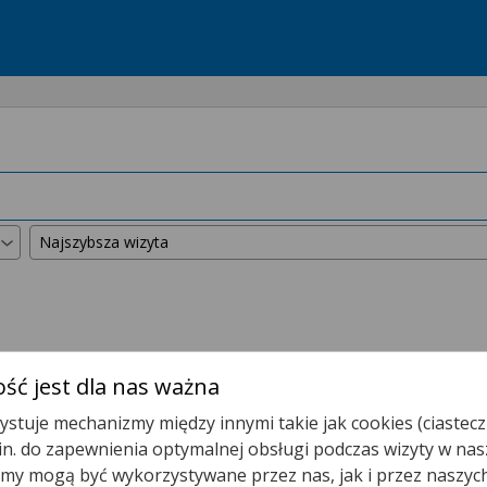
kszyliśmy promień wyszukiwania do
50 km
.
ść jest dla nas ważna
stuje mechanizmy między innymi takie jak cookies (ciastecz
Poradnia (gabinet) Lekarza POZ
.in. do zapewnienia optymalnej obsługi podczas wizyty w nas
y mogą być wykorzystywane przez nas, jak i przez naszyc