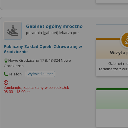
Gabinet ogólny mroczno
poradnia (gabinet) lekarza poz
Publiczny Zakład Opieki Zdrowotnej w
Grodzicznie
Wizyta 
Nowe Grodziczno 17 B, 13-324 Nowe
Gabinet ni
Grodziczno
terminarza
z wi
Telefon:
Wyświetl numer
telefonu do placowki
Zamknięte, zapraszamy w poniedziałek
08:00 - 18:00