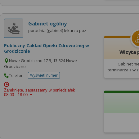
Gabinet ogólny
poradnia (gabinet) lekarza poz
Publiczny Zakład Opieki Zdrowotnej w
Grodzicznie
Wizyta 
Nowe Grodziczno 17 B, 13-324 Nowe
Gabinet ni
Grodziczno
terminarza
z wi
Telefon:
Wyświetl numer
telefonu do placowki
Zamknięte, zapraszamy w poniedziałek
08:00 - 18:00