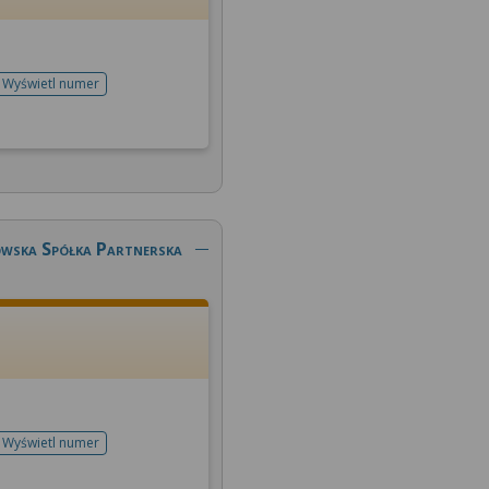
Wyświetl numer
telefonu do rejestracji
owska Spółka Partnerska
Wyświetl numer
telefonu do rejestracji