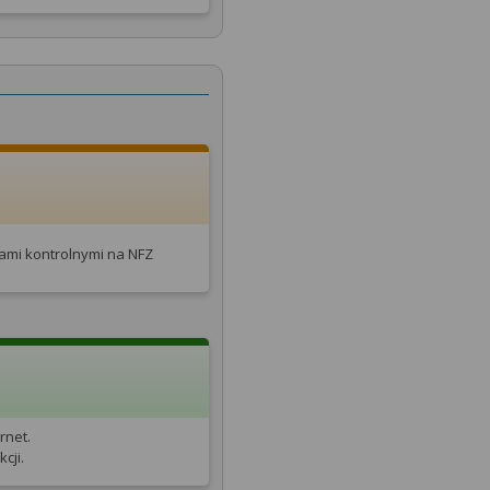
tami kontrolnymi na NFZ
rnet.
cji.