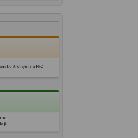
tami kontrolnymi na NFZ
rnet.
cji.