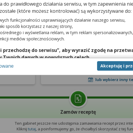
dna do prawidłowego działania serwisu, w tym zapewnienia 
zostałe (które możesz kontrolować) są wykorzystywane do:
prywatna
Wizyta NFZ
wych funkcjonalności usprawniających działanie naszego serwisu,
jaki sposób korzystasz z naszej strony,
10 sierpnia 20
ośredniego i wyświetlania reklam, w tym reklam spersonalizowanych
pojutrze
unkcji mediów społecznościowych.
08:00
 i przechodzę do serwisu”, aby wyrazić zgodę na przetwa
e udostępnia
zytami prywatnymi
w Twoich danych w powyższych celach.
Zarezerwuj
sowane
Akceptuję i pr
nie zgody jest dobrowolne, a wyrażoną zgodę możesz w każd
zgodę na przetwarzanie Twoich danych tylko w niektórych ce
lub wybierz inny t
cej lub chcesz przeprowadzić konfigurację szczegółową, to 
eń zaawansowanych”.
na temat wykorzystywania narzędzi zewnętrznych w naszym se
isu.
Zamów receptę
Ten gabinet jeszcze nie udostępnia zamawiania recept przez inte
Kliknij
tutaj
, a poinformujemy go, że chciałbyś skorzystać z tej funk