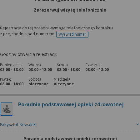
wyrażoną zgodę możesz w każdej chwili cofnąć,
możesz też wycofać zgodę na przetwarzanie Twoich
Zarezerwuj wizytę telefonicznie
danych tylko w niektórych celach. Jeżeli chcesz
dowiedzieć się więcej lub chcesz przeprowadzić
Rejestracja do tej poradni wymaga telefonicznego kontaktu
konfigurację szczegółową, to możesz tego dokonać
z przychodnią pod numerem:
Wyświetl numer
telefonu do rejestracji
za pomocą „Ustawień zaawansowanych”.
Więcej informacji na temat wykorzystywania
Godziny otwarcia rejestracji:
narzędzi zewnętrznych w naszym serwisie
znajdziesz w Regulaminie Serwisu.
Poniedziałek
Wtorek
Środa
Czwartek
08:00 - 18:00
08:00 - 18:00
08:00 - 18:00
08:00 - 18:00
Piątek
Sobota
Niedziela
08:00 - 18:00
nieczynne
nieczynne
Poradnia podstawowej opieki zdrowotnej
Krzysztof Kowalski
Poradnia podstawowej opieki zdrowotnej