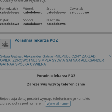
Godziny otwarcia rejestracji:
Poniedziałek
Wtorek
Środa
Czwartek
całodobowo
całodobowo
całodobowo
całodobowo
Piątek
Sobota
Niedziela
całodobowo
całodobowo
całodobowo
Poradnia lekarza POZ
Sylwia Gatnar, Aleksander Gatnar -NIEPUBLICZNY ZAKŁAD
OPIEKI ZDROWOTNEJ SIMPLA SYLWIA GATNAR ALEKSANDER
GATNAR SPÓŁKA CYWILNA
Poradnia lekarza POZ
Zarezerwuj wizytę telefonicznie
Rejestracja do tej poradni wymaga telefonicznego kontaktu
z przychodnią pod numerem:
Wyświetl numer
telefonu do rejestracji