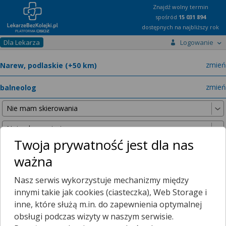
Znajdź wolny termin
spośród
15 031 894
dostępnych na najbliższy rok
Dla Lekarza
Logowanie
miast
zmień
specja
zmień
Twoja prywatność jest dla nas
ważna
Nie znaleźliśmy żadnych lekarzy w promieniu
25 km
, dlatego
Nasz serwis wykorzystuje mechanizmy między
zwiększyliśmy promień wyszukiwania do
50 km
.
innymi takie jak cookies (ciasteczka), Web Storage i
inne, które służą m.in. do zapewnienia optymalnej
obsługi podczas wizyty w naszym serwisie.