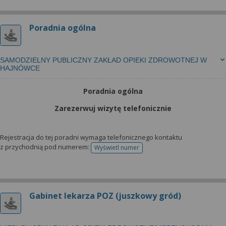
wyrażoną zgodę możesz w każdej chwili cofnąć,
możesz też wycofać zgodę na przetwarzanie Twoich
danych tylko w niektórych celach. Jeżeli chcesz
Poradnia ogólna
dowiedzieć się więcej lub chcesz przeprowadzić
konfigurację szczegółową, to możesz tego dokonać
za pomocą „Ustawień zaawansowanych”.
SAMODZIELNY PUBLICZNY ZAKŁAD OPIEKI ZDROWOTNEJ W
HAJNÓWCE
Więcej informacji na temat wykorzystywania
narzędzi zewnętrznych w naszym serwisie
Poradnia ogólna
znajdziesz w Regulaminie Serwisu.
Zarezerwuj wizytę telefonicznie
Rejestracja do tej poradni wymaga telefonicznego kontaktu
z przychodnią pod numerem:
Wyświetl numer
telefonu do rejestracji
Gabinet lekarza POZ (juszkowy gród)