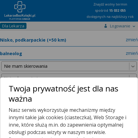
Znajdź wolny termin
spośród
15 032 055
dostępnych na najbliższy rok
Dla Lekarza
Logowanie
miast
zmień
specja
zmień
Twoja prywatność jest dla nas
ważna
Nie znaleźliśmy żadnych lekarzy w promieniu
25 km
, dlatego
Nasz serwis wykorzystuje mechanizmy między
zwiększyliśmy promień wyszukiwania do
50 km
.
innymi takie jak cookies (ciasteczka), Web Storage i
inne, które służą m.in. do zapewnienia optymalnej
obsługi podczas wizyty w naszym serwisie.