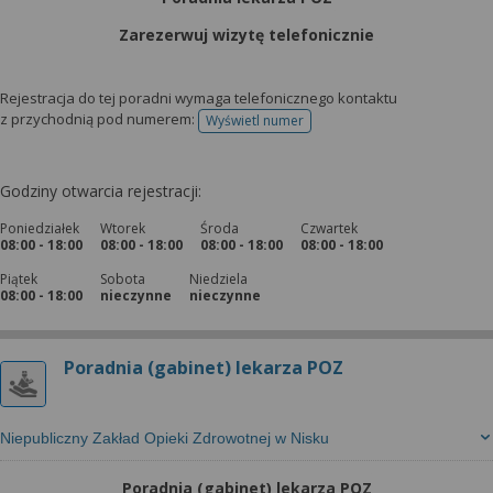
wyrażoną zgodę możesz w każdej chwili cofnąć,
możesz też wycofać zgodę na przetwarzanie Twoich
Zarezerwuj wizytę telefonicznie
danych tylko w niektórych celach. Jeżeli chcesz
dowiedzieć się więcej lub chcesz przeprowadzić
Rejestracja do tej poradni wymaga telefonicznego kontaktu
konfigurację szczegółową, to możesz tego dokonać
z przychodnią pod numerem:
Wyświetl numer
telefonu do rejestracji
za pomocą „Ustawień zaawansowanych”.
Więcej informacji na temat wykorzystywania
Godziny otwarcia rejestracji:
narzędzi zewnętrznych w naszym serwisie
znajdziesz w Regulaminie Serwisu.
Poniedziałek
Wtorek
Środa
Czwartek
08:00 - 18:00
08:00 - 18:00
08:00 - 18:00
08:00 - 18:00
Piątek
Sobota
Niedziela
08:00 - 18:00
nieczynne
nieczynne
Poradnia (gabinet) lekarza POZ
Niepubliczny Zakład Opieki Zdrowotnej w Nisku
Poradnia (gabinet) lekarza POZ