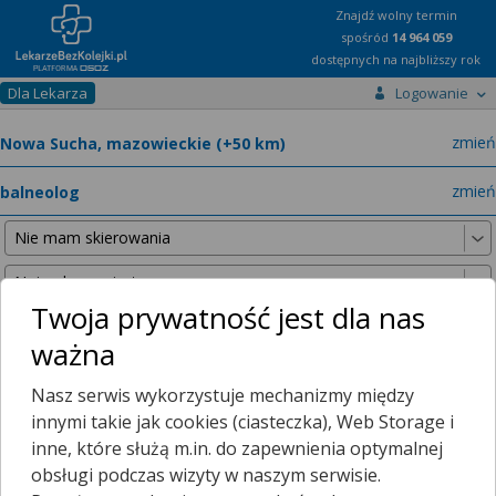
Znajdź wolny termin
spośród
14 964 059
dostępnych na najbliższy rok
Dla Lekarza
Logowanie
miast
zmień
specja
zmień
Twoja prywatność jest dla nas
ważna
Nie znaleźliśmy żadnych lekarzy w promieniu
25 km
, dlatego
Nasz serwis wykorzystuje mechanizmy między
zwiększyliśmy promień wyszukiwania do
50 km
.
innymi takie jak cookies (ciasteczka), Web Storage i
inne, które służą m.in. do zapewnienia optymalnej
obsługi podczas wizyty w naszym serwisie.