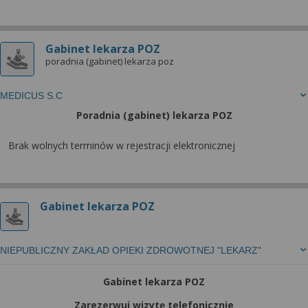
wyrażoną zgodę możesz w każdej chwili cofnąć,
możesz też wycofać zgodę na przetwarzanie Twoich
danych tylko w niektórych celach. Jeżeli chcesz
Gabinet lekarza POZ
dowiedzieć się więcej lub chcesz przeprowadzić
poradnia (gabinet) lekarza poz
konfigurację szczegółową, to możesz tego dokonać
za pomocą „Ustawień zaawansowanych”.
MEDICUS S.C
Więcej informacji na temat wykorzystywania
Poradnia (gabinet) lekarza POZ
narzędzi zewnętrznych w naszym serwisie
znajdziesz w Regulaminie Serwisu.
Brak wolnych terminów w rejestracji elektronicznej
Gabinet lekarza POZ
NIEPUBLICZNY ZAKŁAD OPIEKI ZDROWOTNEJ "LEKARZ"
Gabinet lekarza POZ
Zarezerwuj wizytę telefonicznie