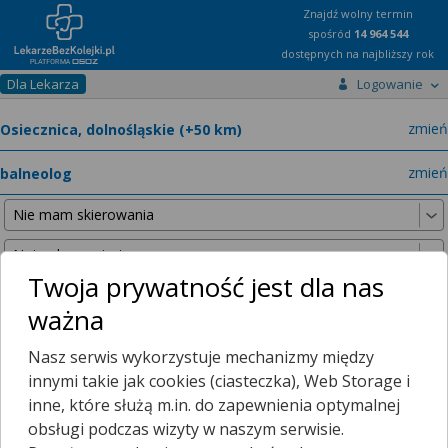
Znajdź wolny termin
spośród
14 964 544
dostępnych na najbliższy rok
Dla Lekarza
Logowanie
miast
zmień
specja
zmień
Twoja prywatność jest dla nas
ważna
Nie znaleźliśmy żadnych lekarzy w promieniu
25 km
, dlatego
Nasz serwis wykorzystuje mechanizmy między
zwiększyliśmy promień wyszukiwania do
50 km
.
innymi takie jak cookies (ciasteczka), Web Storage i
inne, które służą m.in. do zapewnienia optymalnej
obsługi podczas wizyty w naszym serwisie.