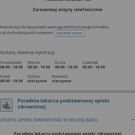
wyrażoną zgodę możesz w każdej chwili cofnąć,
możesz też wycofać zgodę na przetwarzanie Twoich
Zarezerwuj wizytę telefonicznie
danych tylko w niektórych celach. Jeżeli chcesz
dowiedzieć się więcej lub chcesz przeprowadzić
Rejestracja do tej poradni wymaga telefonicznego kontaktu
konfigurację szczegółową, to możesz tego dokonać
z przychodnią pod numerem:
Wyświetl numer
telefonu do rejestracji
za pomocą „Ustawień zaawansowanych”.
Więcej informacji na temat wykorzystywania
Godziny otwarcia rejestracji:
narzędzi zewnętrznych w naszym serwisie
znajdziesz w Regulaminie Serwisu.
Poniedziałek
Wtorek
Środa
Czwartek
08:00 - 18:00
08:00 - 18:00
08:00 - 18:00
08:00 - 18:00
Piątek
Sobota
Niedziela
08:00 - 18:00
nieczynne
nieczynne
Poradnia lekarza podstawowej opieki
zdrowotnej
ZESPÓŁ OPIEKI ZDROWOTNEJ W BOLESŁAWCU
Poradnia lekarza podstawowej opieki zdrowotnej