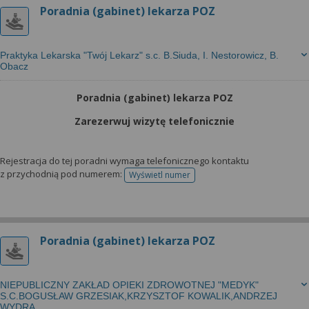
Poradnia (gabinet) lekarza POZ
Praktyka Lekarska "Twój Lekarz" s.c. B.Siuda, I. Nestorowicz, B.
Obacz
Poradnia (gabinet) lekarza POZ
Zarezerwuj wizytę telefonicznie
Rejestracja do tej poradni wymaga telefonicznego kontaktu
z przychodnią pod numerem:
Wyświetl numer
telefonu do rejestracji
Poradnia (gabinet) lekarza POZ
NIEPUBLICZNY ZAKŁAD OPIEKI ZDROWOTNEJ "MEDYK"
S.C.BOGUSŁAW GRZESIAK,KRZYSZTOF KOWALIK,ANDRZEJ
WYDRA