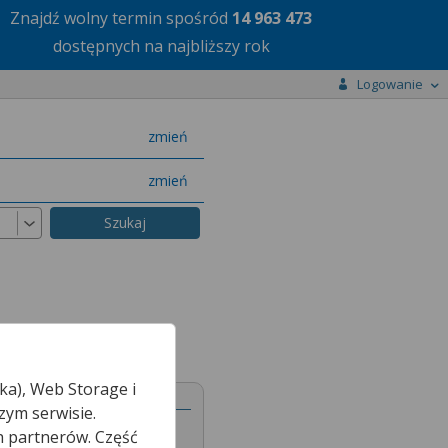
Znajdź wolny termin
spośród
14 963 473
dostępnych na najbliższy rok
Logowanie
miasto
zmień
specjalizację
zmień
ka), Web Storage i
zym serwisie.
h partnerów. Część