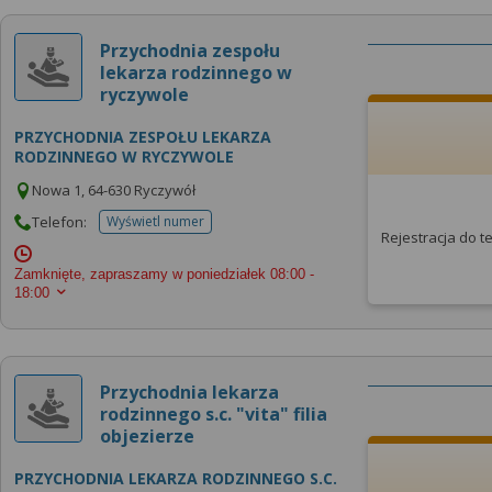
Przychodnia zespołu
lekarza rodzinnego w
ryczywole
PRZYCHODNIA ZESPOŁU LEKARZA
RODZINNEGO W RYCZYWOLE
Nowa 1, 64-630 Ryczywół
Telefon:
Wyświetl numer
telefonu do placowki
Rejestracja do 
Zamknięte, zapraszamy w poniedziałek
08:00 -
18:00
Przychodnia lekarza
rodzinnego s.c. "vita" filia
objezierze
PRZYCHODNIA LEKARZA RODZINNEGO S.C.