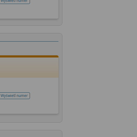
Wyświetl numer
telefonu do rejestracji
Wyświetl numer
telefonu do rejestracji