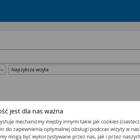
kszyliśmy promień wyszukiwania do
50 km
.
ść jest dla nas ważna
stuje mechanizmy między innymi takie jak cookies (ciastecz
Omega Med
.in. do zapewnienia optymalnej obsługi podczas wizyty w nas
y mogą być wykorzystywane przez nas, jak i przez naszyc