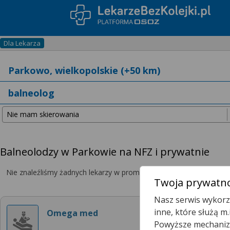
Dla Lekarza
Balneolodzy w Parkowie na NFZ i prywatnie
Nie znaleźliśmy żadnych lekarzy w promieniu
25 km
, dlatego zwię
Twoja prywatno
Nasz serwis wykorzy
inne, które służą m
Omega med
Powyższe mechanizm