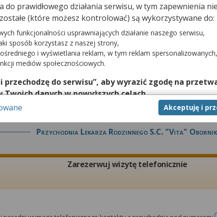
dna do prawidłowego działania serwisu, w tym zapewnienia 
Zarezerwuj wizytę telefonicznie
zostałe (które możesz kontrolować) są wykorzystywane do:
wych funkcjonalności usprawniających działanie naszego serwisu,
jaki sposób korzystasz z naszej strony,
ośredniego i wyświetlania reklam, w tym reklam spersonalizowanych
unkcji mediów społecznościowych.
tej poradni wymaga telefonicznego kontaktu z przychodnią pod numerem:
 i przechodzę do serwisu”, aby wyrazić zgodę na przetwa
w Twoich danych w powyższych celach.
sowane
Akceptuję i pr
nie zgody jest dobrowolne, a wyrażoną zgodę możesz w każd
zgodę na przetwarzanie Twoich danych tylko w niektórych ce
Przychodnia Lekarza Rodzinnego S.c. "vita" Obornik
cej lub chcesz przeprowadzić konfigurację szczegółową, to 
eń zaawansowanych”.
na temat wykorzystywania narzędzi zewnętrznych w naszym se
Zarezerwuj wizytę telefonicznie
isu.