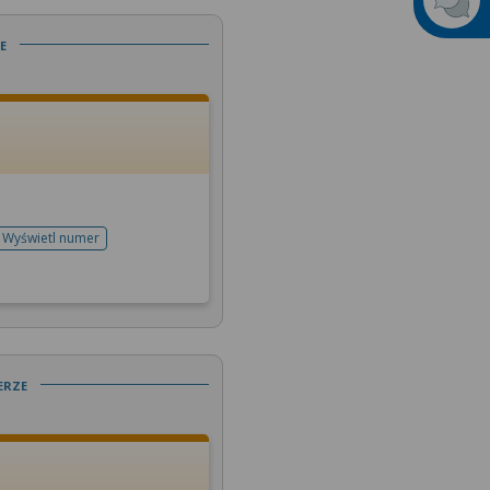
e
Wyświetl numer
telefonu do rejestracji
erze