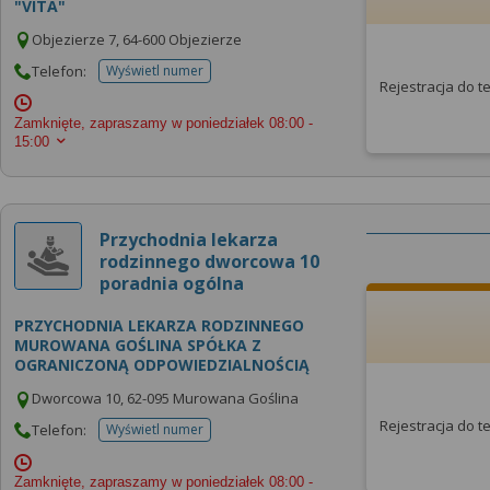
"VITA"
Objezierze 7, 64-600 Objezierze
Telefon:
Wyświetl numer
telefonu do placowki
Rejestracja do 
Zamknięte, zapraszamy w poniedziałek
08:00 -
15:00
Przychodnia lekarza
rodzinnego dworcowa 10
poradnia ogólna
PRZYCHODNIA LEKARZA RODZINNEGO
MUROWANA GOŚLINA SPÓŁKA Z
OGRANICZONĄ ODPOWIEDZIALNOŚCIĄ
Dworcowa 10, 62-095 Murowana Goślina
Rejestracja do 
Telefon:
Wyświetl numer
telefonu do placowki
Zamknięte, zapraszamy w poniedziałek
08:00 -