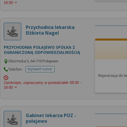
18:00
Przychodnia lekarska
Elżbieta Nagel
PRZYCHODNIA POŁAJEWO SPÓŁKA Z
OGRANICZONĄ ODPOWIEDZIALNOŚCIĄ
Obornicka 5, 64-710 Połajewo
Telefon:
Wyświetl numer
telefonu do placowki
Rejestracja do 
Zamknięte, zapraszamy w poniedziałek
08:00 -
18:00
Gabinet lekarza POZ -
połajewo