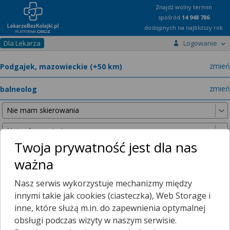
Znajdź wolny termin
spośród
14 948 786
dostępnych na najbliższy rok
Dla Lekarza
Logowanie
miast
zmień
specja
zmień
Twoja prywatność jest dla nas
ważna
Nie znaleźliśmy żadnych lekarzy w promieniu
25 km
, dlatego
Nasz serwis wykorzystuje mechanizmy między
zwiększyliśmy promień wyszukiwania do
50 km
.
innymi takie jak cookies (ciasteczka), Web Storage i
inne, które służą m.in. do zapewnienia optymalnej
obsługi podczas wizyty w naszym serwisie.