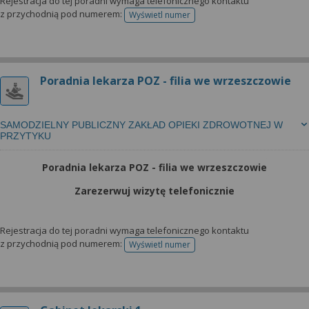
wyrażoną zgodę możesz w każdej chwili cofnąć,
Rejestracja do tej poradni wymaga telefonicznego kontaktu
z przychodnią pod numerem:
Wyświetl numer
możesz też wycofać zgodę na przetwarzanie Twoich
telefonu do rejestracji
danych tylko w niektórych celach. Jeżeli chcesz
dowiedzieć się więcej lub chcesz przeprowadzić
konfigurację szczegółową, to możesz tego dokonać
Poradnia lekarza POZ - filia we wrzeszczowie
za pomocą „Ustawień zaawansowanych”.
Więcej informacji na temat wykorzystywania
narzędzi zewnętrznych w naszym serwisie
SAMODZIELNY PUBLICZNY ZAKŁAD OPIEKI ZDROWOTNEJ W
PRZYTYKU
znajdziesz w Regulaminie Serwisu.
Poradnia lekarza POZ - filia we wrzeszczowie
Zarezerwuj wizytę telefonicznie
Rejestracja do tej poradni wymaga telefonicznego kontaktu
z przychodnią pod numerem:
Wyświetl numer
telefonu do rejestracji