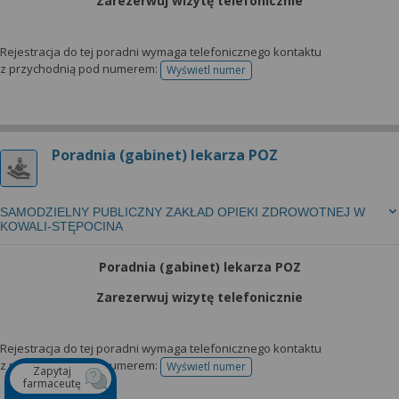
Zarezerwuj wizytę telefonicznie
Rejestracja do tej poradni wymaga telefonicznego kontaktu
z przychodnią pod numerem:
Wyświetl numer
telefonu do rejestracji
Poradnia (gabinet) lekarza POZ
SAMODZIELNY PUBLICZNY ZAKŁAD OPIEKI ZDROWOTNEJ W
KOWALI-STĘPOCINA
Poradnia (gabinet) lekarza POZ
Zarezerwuj wizytę telefonicznie
Rejestracja do tej poradni wymaga telefonicznego kontaktu
z przychodnią pod numerem:
Wyświetl numer
Zapytaj
telefonu do rejestracji
farmaceutę