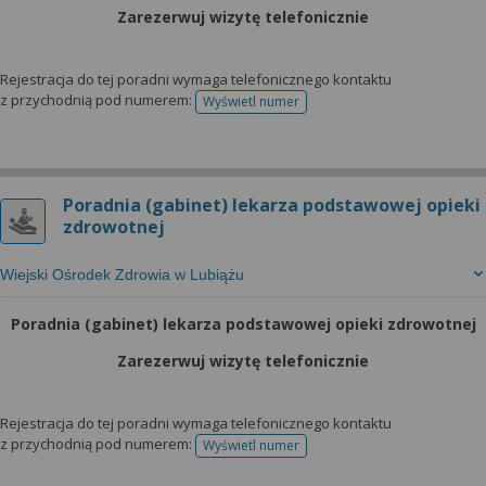
wyrażoną zgodę możesz w każdej chwili cofnąć,
Zarezerwuj wizytę telefonicznie
możesz też wycofać zgodę na przetwarzanie Twoich
danych tylko w niektórych celach. Jeżeli chcesz
dowiedzieć się więcej lub chcesz przeprowadzić
Rejestracja do tej poradni wymaga telefonicznego kontaktu
z przychodnią pod numerem:
Wyświetl numer
konfigurację szczegółową, to możesz tego dokonać
telefonu do rejestracji
za pomocą „Ustawień zaawansowanych”.
Więcej informacji na temat wykorzystywania
narzędzi zewnętrznych w naszym serwisie
Poradnia (gabinet) lekarza podstawowej opieki
znajdziesz w Regulaminie Serwisu.
zdrowotnej
Wiejski Ośrodek Zdrowia w Lubiążu
Poradnia (gabinet) lekarza podstawowej opieki zdrowotnej
Zarezerwuj wizytę telefonicznie
Rejestracja do tej poradni wymaga telefonicznego kontaktu
z przychodnią pod numerem:
Wyświetl numer
telefonu do rejestracji