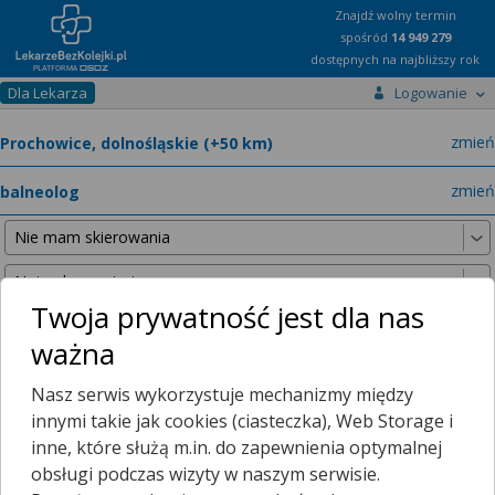
Znajdź wolny termin
spośród
14 949 279
dostępnych na najbliższy rok
Dla Lekarza
Logowanie
miast
zmień
specja
zmień
Twoja prywatność jest dla nas
ważna
Nie znaleźliśmy żadnych lekarzy w promieniu
25 km
, dlatego
Nasz serwis wykorzystuje mechanizmy między
zwiększyliśmy promień wyszukiwania do
50 km
.
innymi takie jak cookies (ciasteczka), Web Storage i
inne, które służą m.in. do zapewnienia optymalnej
obsługi podczas wizyty w naszym serwisie.