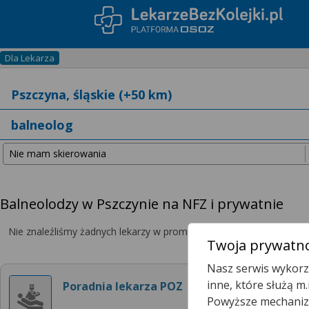
Dla Lekarza
Balneolodzy w Pszczynie na NFZ i prywatnie
Nie znaleźliśmy żadnych lekarzy w promieniu
25 km
, dlatego zwię
Twoja prywatno
Nasz serwis wykorzy
inne, które służą m
Poradnia lekarza POZ
Powyższe mechanizm