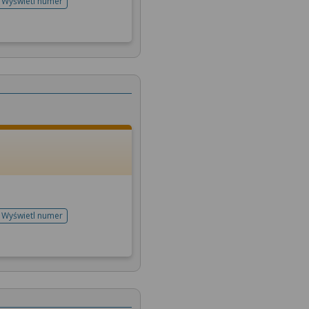
Wyświetl numer
telefonu do rejestracji
Wyświetl numer
telefonu do rejestracji