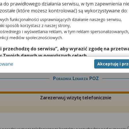
dna do prawidłowego działania serwisu, w tym zapewnienia 
Zarezerwuj wizytę telefonicznie
zostałe (które możesz kontrolować) są wykorzystywane do:
wych funkcjonalności usprawniających działanie naszego serwisu,
jaki sposób korzystasz z naszej strony,
ośredniego i wyświetlania reklam, w tym reklam spersonalizowanych
unkcji mediów społecznościowych.
tej poradni wymaga telefonicznego kontaktu z przychodnią pod numerem:
 i przechodzę do serwisu”, aby wyrazić zgodę na przetwa
w Twoich danych w powyższych celach.
sowane
Akceptuję i pr
nie zgody jest dobrowolne, a wyrażoną zgodę możesz w każd
zgodę na przetwarzanie Twoich danych tylko w niektórych ce
Poradnia Lekarza POZ
cej lub chcesz przeprowadzić konfigurację szczegółową, to 
eń zaawansowanych”.
na temat wykorzystywania narzędzi zewnętrznych w naszym se
Zarezerwuj wizytę telefonicznie
isu.