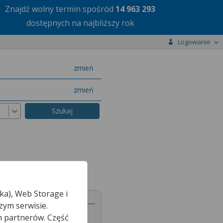
Znajdź wolny termin
spośród
14 963 293
dostępnych na najbliższy rok
Logowanie
miasto
zmień
specjalizację
zmień
ka), Web Storage i
zym serwisie.
h partnerów. Część