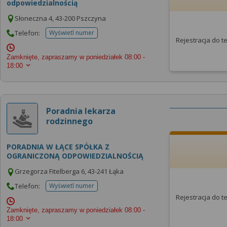
odpowiedzialnością
Słoneczna 4, 43-200 Pszczyna
Telefon:
Wyświetl numer
telefonu do placowki
Rejestracja do 
Zamknięte, zapraszamy w poniedziałek
08:00 -
18:00
Poradnia lekarza
rodzinnego
PORADNIA W ŁĄCE SPÓŁKA Z
OGRANICZONĄ ODPOWIEDZIALNOŚCIĄ
Grzegorza Fitelberga 6, 43-241 Łąka
Telefon:
Wyświetl numer
telefonu do placowki
Rejestracja do 
Zamknięte, zapraszamy w poniedziałek
08:00 -
18:00