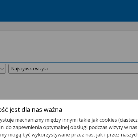
kszyliśmy promień wyszukiwania do
50 km
.
ść jest dla nas ważna
stuje mechanizmy między innymi takie jak cookies (ciastecz
Poradnia Lekarza POZ
.in. do zapewnienia optymalnej obsługi podczas wizyty w nas
y mogą być wykorzystywane przez nas, jak i przez naszyc