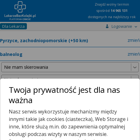
Znajdź wolny termin
spośród
14 965 131
dostępnych na najbliższy rok
Dla Lekarza
Logowanie
miast
zmień
specja
zmień
Twoja prywatność jest dla nas
ważna
Nie znaleźliśmy żadnych lekarzy w promieniu
25 km
, dlatego
Nasz serwis wykorzystuje mechanizmy między
zwiększyliśmy promień wyszukiwania do
50 km
.
innymi takie jak cookies (ciasteczka), Web Storage i
inne, które służą m.in. do zapewnienia optymalnej
obsługi podczas wizyty w naszym serwisie.