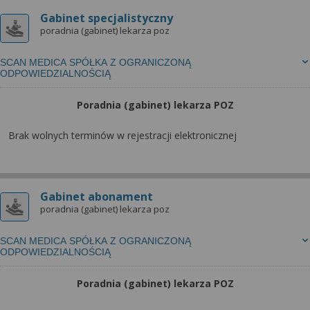
wyrażoną zgodę możesz w każdej chwili cofnąć,
możesz też wycofać zgodę na przetwarzanie Twoich
Gabinet specjalistyczny
poradnia (gabinet) lekarza poz
danych tylko w niektórych celach. Jeżeli chcesz
dowiedzieć się więcej lub chcesz przeprowadzić
SCAN MEDICA SPÓŁKA Z OGRANICZONĄ
konfigurację szczegółową, to możesz tego dokonać
ODPOWIEDZIALNOŚCIĄ
za pomocą „Ustawień zaawansowanych”.
Więcej informacji na temat wykorzystywania
Poradnia (gabinet) lekarza POZ
narzędzi zewnętrznych w naszym serwisie
Brak wolnych terminów w rejestracji elektronicznej
znajdziesz w Regulaminie Serwisu.
Gabinet abonament
poradnia (gabinet) lekarza poz
SCAN MEDICA SPÓŁKA Z OGRANICZONĄ
ODPOWIEDZIALNOŚCIĄ
Poradnia (gabinet) lekarza POZ