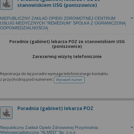
stanowiskiem USG (poniszowice)
NIEPUBLICZNY ZAKŁAD OPIEKI ZDROWOTNEJ CENTRUM
USŁUG MEDYCZNYCH "REMEDIUM" SPÓŁKA Z OGRANICZONĄ
ODPOWIEDZIALNOŚCIĄ
Poradnia (gabinet) lekarza POZ ze stanowiskiem USG
(poniszowice)
Zarezerwuj wizytę telefonicznie
Rejestracja do tej poradni wymaga telefonicznego kontaktu
z przychodnią pod numerem:
Wyświetl numer
telefonu do rejestracji
Poradnia (gabinet) lekarza POZ
Niepubliczny Zakład Opieki Zdrowotnej Przychodnia
Wielospecjalistyczna "ALMED" Sp. z o.o.