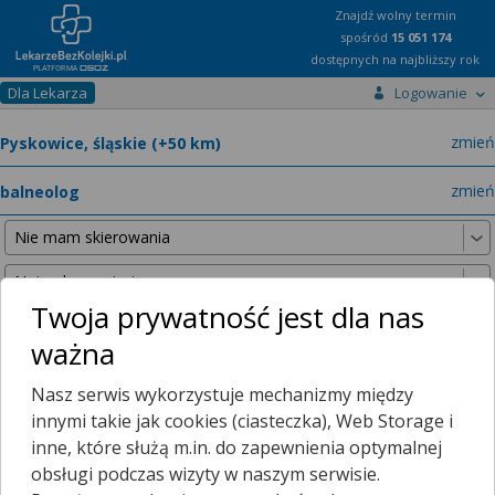
Znajdź wolny termin
spośród
15 051 174
dostępnych na najbliższy rok
Dla Lekarza
Logowanie
miast
zmień
specja
zmień
Twoja prywatność jest dla nas
ważna
Nie znaleźliśmy żadnych lekarzy w promieniu
25 km
, dlatego
Nasz serwis wykorzystuje mechanizmy między
zwiększyliśmy promień wyszukiwania do
50 km
.
innymi takie jak cookies (ciasteczka), Web Storage i
inne, które służą m.in. do zapewnienia optymalnej
obsługi podczas wizyty w naszym serwisie.