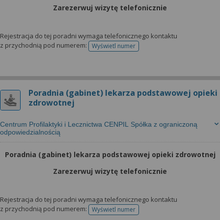
wyrażoną zgodę możesz w każdej chwili cofnąć,
Zarezerwuj wizytę telefonicznie
możesz też wycofać zgodę na przetwarzanie Twoich
danych tylko w niektórych celach. Jeżeli chcesz
dowiedzieć się więcej lub chcesz przeprowadzić
Rejestracja do tej poradni wymaga telefonicznego kontaktu
z przychodnią pod numerem:
Wyświetl numer
konfigurację szczegółową, to możesz tego dokonać
telefonu do rejestracji
za pomocą „Ustawień zaawansowanych”.
Więcej informacji na temat wykorzystywania
narzędzi zewnętrznych w naszym serwisie
Poradnia (gabinet) lekarza podstawowej opieki
znajdziesz w Regulaminie Serwisu.
zdrowotnej
Centrum Profilaktyki i Lecznictwa CENPIL Spółka z ograniczoną
odpowiedzialnością
Poradnia (gabinet) lekarza podstawowej opieki zdrowotnej
Zarezerwuj wizytę telefonicznie
Rejestracja do tej poradni wymaga telefonicznego kontaktu
z przychodnią pod numerem:
Wyświetl numer
telefonu do rejestracji