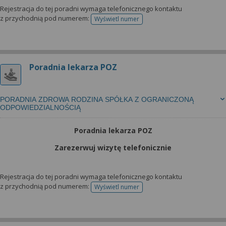
wyrażoną zgodę możesz w każdej chwili cofnąć,
Rejestracja do tej poradni wymaga telefonicznego kontaktu
możesz też wycofać zgodę na przetwarzanie Twoich
z przychodnią pod numerem:
Wyświetl numer
telefonu do rejestracji
danych tylko w niektórych celach. Jeżeli chcesz
dowiedzieć się więcej lub chcesz przeprowadzić
konfigurację szczegółową, to możesz tego dokonać
za pomocą „Ustawień zaawansowanych”.
Poradnia lekarza POZ
Więcej informacji na temat wykorzystywania
narzędzi zewnętrznych w naszym serwisie
PORADNIA ZDROWA RODZINA SPÓŁKA Z OGRANICZONĄ
znajdziesz w Regulaminie Serwisu.
ODPOWIEDZIALNOŚCIĄ
Poradnia lekarza POZ
Zarezerwuj wizytę telefonicznie
Rejestracja do tej poradni wymaga telefonicznego kontaktu
z przychodnią pod numerem:
Wyświetl numer
telefonu do rejestracji