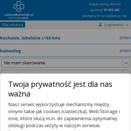
Znajdź wolny termin
spośród
15 032 263
dostępnych na najbliższy rok
Dla Lekarza
Logowanie
miast
zmień
specja
zmień
Twoja prywatność jest dla nas
ważna
Nie znaleźliśmy żadnych lekarzy w promieniu
25 km
, dlatego
Nasz serwis wykorzystuje mechanizmy między
zwiększyliśmy promień wyszukiwania do
50 km
.
innymi takie jak cookies (ciasteczka), Web Storage i
inne, które służą m.in. do zapewnienia optymalnej
obsługi podczas wizyty w naszym serwisie.