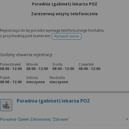
wyrażoną zgodę możesz w każdej chwili cofnąć,
Poradnia (gabinet) lekarza POZ
możesz też wycofać zgodę na przetwarzanie Twoich
danych tylko w niektórych celach. Jeżeli chcesz
Zarezerwuj wizytę telefonicznie
dowiedzieć się więcej lub chcesz przeprowadzić
konfigurację szczegółową, to możesz tego dokonać
Rejestracja do tej poradni wymaga telefonicznego kontaktu
za pomocą „Ustawień zaawansowanych”.
z przychodnią pod numerem:
Wyświetl numer
telefonu do rejestracji
Więcej informacji na temat wykorzystywania
narzędzi zewnętrznych w naszym serwisie
Godziny otwarcia rejestracji:
znajdziesz w Regulaminie Serwisu.
Poniedziałek
Wtorek
Środa
Czwartek
08:00 - 12:00
08:00 - 12:00
08:00 - 12:00
08:00 - 12:00
Piątek
Sobota
Niedziela
08:00 - 12:00
nieczynne
nieczynne
Poradnia (gabinet) lekarza POZ
Poradnie Opieki Zdrowotnej "Zdrowie"