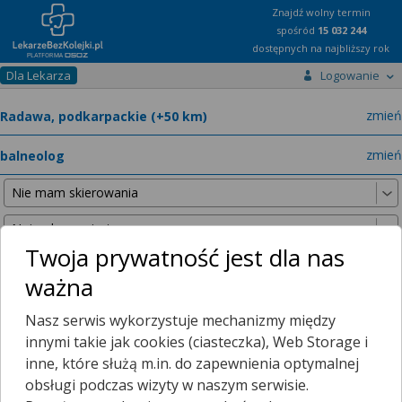
Znajdź wolny termin
spośród
15 032 244
dostępnych na najbliższy rok
Dla Lekarza
Logowanie
miast
zmień
specja
zmień
Twoja prywatność jest dla nas
ważna
Nie znaleźliśmy żadnych lekarzy w promieniu
25 km
, dlatego
Nasz serwis wykorzystuje mechanizmy między
zwiększyliśmy promień wyszukiwania do
50 km
.
innymi takie jak cookies (ciasteczka), Web Storage i
inne, które służą m.in. do zapewnienia optymalnej
obsługi podczas wizyty w naszym serwisie.