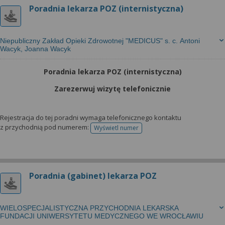
wyrażoną zgodę możesz w każdej chwili cofnąć,
Poradnia lekarza POZ (internistyczna)
możesz też wycofać zgodę na przetwarzanie Twoich
danych tylko w niektórych celach. Jeżeli chcesz
dowiedzieć się więcej lub chcesz przeprowadzić
Niepubliczny Zakład Opieki Zdrowotnej "MEDICUS" s. c. Antoni
konfigurację szczegółową, to możesz tego dokonać
Wacyk, Joanna Wacyk
za pomocą „Ustawień zaawansowanych”.
Poradnia lekarza POZ (internistyczna)
Więcej informacji na temat wykorzystywania
narzędzi zewnętrznych w naszym serwisie
Zarezerwuj wizytę telefonicznie
znajdziesz w Regulaminie Serwisu.
Rejestracja do tej poradni wymaga telefonicznego kontaktu
z przychodnią pod numerem:
Wyświetl numer
telefonu do rejestracji
Poradnia (gabinet) lekarza POZ
WIELOSPECJALISTYCZNA PRZYCHODNIA LEKARSKA
FUNDACJI UNIWERSYTETU MEDYCZNEGO WE WROCŁAWIU