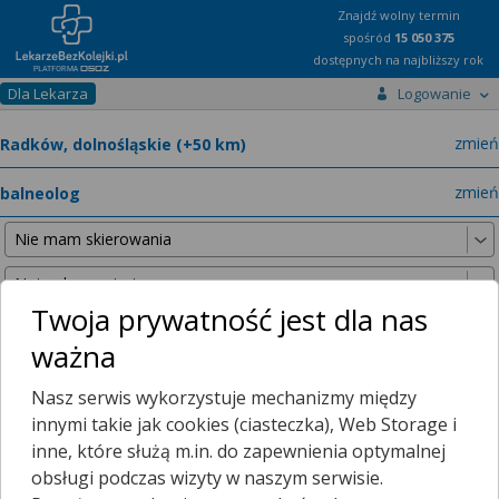
Znajdź wolny termin
spośród
15 050 375
dostępnych na najbliższy rok
Dla Lekarza
Logowanie
miast
zmień
specja
zmień
Twoja prywatność jest dla nas
ważna
Nie znaleźliśmy żadnych lekarzy w promieniu
25 km
, dlatego
Nasz serwis wykorzystuje mechanizmy między
zwiększyliśmy promień wyszukiwania do
50 km
.
innymi takie jak cookies (ciasteczka), Web Storage i
inne, które służą m.in. do zapewnienia optymalnej
obsługi podczas wizyty w naszym serwisie.