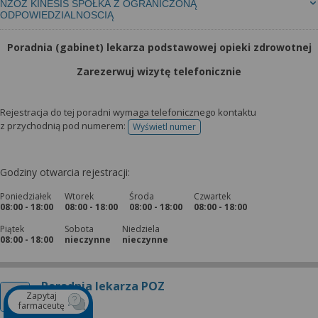
NZOZ KINESIS SPÓŁKA Z OGRANICZONĄ
ODPOWIEDZIALNOSCIĄ
Poradnia (gabinet) lekarza podstawowej opieki zdrowotnej
Zarezerwuj wizytę telefonicznie
Rejestracja do tej poradni wymaga telefonicznego kontaktu
z przychodnią pod numerem:
Wyświetl numer
telefonu do rejestracji
Godziny otwarcia rejestracji:
Poniedziałek
Wtorek
Środa
Czwartek
08:00 - 18:00
08:00 - 18:00
08:00 - 18:00
08:00 - 18:00
Piątek
Sobota
Niedziela
08:00 - 18:00
nieczynne
nieczynne
Poradnia lekarza POZ
Zapytaj
farmaceutę