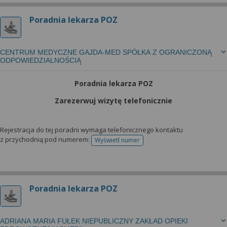
wyrażoną zgodę możesz w każdej chwili cofnąć,
możesz też wycofać zgodę na przetwarzanie Twoich
Poradnia lekarza POZ
danych tylko w niektórych celach. Jeżeli chcesz
dowiedzieć się więcej lub chcesz przeprowadzić
konfigurację szczegółową, to możesz tego dokonać
CENTRUM MEDYCZNE GAJDA-MED SPÓŁKA Z OGRANICZONĄ
za pomocą „Ustawień zaawansowanych”.
ODPOWIEDZIALNOŚCIĄ
Więcej informacji na temat wykorzystywania
Poradnia lekarza POZ
narzędzi zewnętrznych w naszym serwisie
Zarezerwuj wizytę telefonicznie
znajdziesz w Regulaminie Serwisu.
Rejestracja do tej poradni wymaga telefonicznego kontaktu
z przychodnią pod numerem:
Wyświetl numer
telefonu do rejestracji
Poradnia lekarza POZ
ADRIANA MARIA FUŁEK NIEPUBLICZNY ZAKŁAD OPIEKI