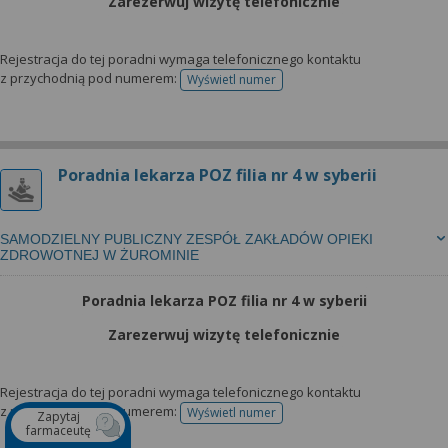
Zarezerwuj wizytę telefonicznie
Rejestracja do tej poradni wymaga telefonicznego kontaktu
z przychodnią pod numerem:
Wyświetl numer
telefonu do rejestracji
Poradnia lekarza POZ filia nr 4 w syberii
SAMODZIELNY PUBLICZNY ZESPÓŁ ZAKŁADÓW OPIEKI
ZDROWOTNEJ W ŻUROMINIE
Poradnia lekarza POZ filia nr 4 w syberii
Zarezerwuj wizytę telefonicznie
Rejestracja do tej poradni wymaga telefonicznego kontaktu
z przychodnią pod numerem:
Wyświetl numer
Zapytaj
telefonu do rejestracji
farmaceutę