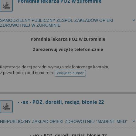
Poradnia lekarza POZ w żurominie
SAMODZIELNY PUBLICZNY ZESPÓŁ ZAKŁADÓW OPIEKI
ZDROWOTNEJ W ŻUROMINIE
Poradnia lekarza POZ w żurominie
Zarezerwuj wizytę telefonicznie
Rejestracja do tej poradni wymaga telefonicznego kontaktu
z przychodnią pod numerem:
Wyświetl numer
telefonu do rejestracji
- -ex - POZ, dorośli, raciąż, błonie 22
NIEPUBLICZNY ZAKŁAD OPIEKI ZDROWOTNEJ "MADENT-MED"
- -ex - POZ, dorośli, raciąż, błonie 22