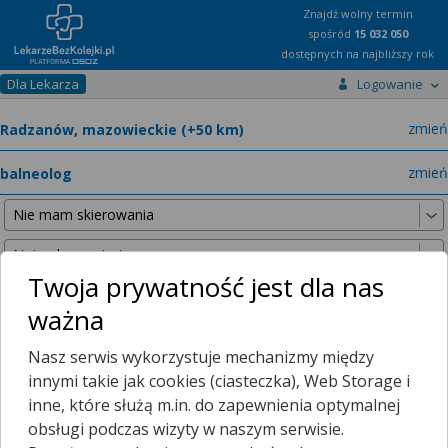
Znajdź wolny termin
spośród
15 032 050
dostępnych na najbliższy rok
Dla Lekarza
Logowanie
miast
zmień
specja
zmień
Twoja prywatność jest dla nas
ważna
Nie znaleźliśmy żadnych lekarzy w promieniu
25 km
, dlatego
Nasz serwis wykorzystuje mechanizmy między
zwiększyliśmy promień wyszukiwania do
50 km
.
innymi takie jak cookies (ciasteczka), Web Storage i
inne, które służą m.in. do zapewnienia optymalnej
obsługi podczas wizyty w naszym serwisie.