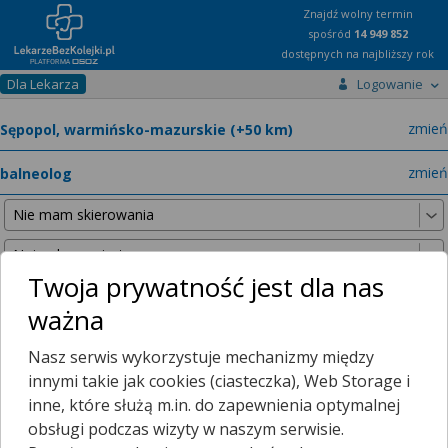
Znajdź wolny termin
spośród
14 949 852
dostępnych na najbliższy rok
Dla Lekarza
Logowanie
miast
zmień
specja
zmień
Twoja prywatność jest dla nas
ważna
Nie znaleźliśmy żadnych lekarzy w promieniu
25 km
, dlatego
Nasz serwis wykorzystuje mechanizmy między
zwiększyliśmy promień wyszukiwania do
50 km
.
innymi takie jak cookies (ciasteczka), Web Storage i
inne, które służą m.in. do zapewnienia optymalnej
obsługi podczas wizyty w naszym serwisie.