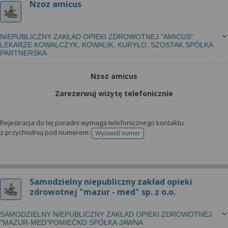
Nzoz amicus
NIEPUBLICZNY ZAKŁAD OPIEKI ZDROWOTNEJ "AMICUS"
LEKARZE KOWALCZYK, KOWALIK, KURYŁO, SZOSTAK SPÓŁKA
PARTNERSKA
Nzoz amicus
Zarezerwuj wizytę telefonicznie
Rejestracja do tej poradni wymaga telefonicznego kontaktu
z przychodnią pod numerem:
Wyświetl numer
telefonu do rejestracji
Samodzielny niepubliczny zakład opieki
zdrowotnej "mazur - med" sp. z o.o.
SAMODZIELNY NIEPUBLICZNY ZAKŁAD OPIEKI ZDROWOTNEJ
"MAZUR-MED"POMIEĆKO SPÓŁKA JAWNA