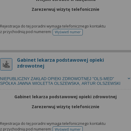
wyrażoną zgodę możesz w każdej chwili cofnąć,
możesz też wycofać zgodę na przetwarzanie Twoich
Zarezerwuj wizytę telefonicznie
danych tylko w niektórych celach. Jeżeli chcesz
dowiedzieć się więcej lub chcesz przeprowadzić
Rejestracja do tej poradni wymaga telefonicznego kontaktu
konfigurację szczegółową, to możesz tego dokonać
z przychodnią pod numerem:
Wyświetl numer
telefonu do rejestracji
za pomocą „Ustawień zaawansowanych”.
Więcej informacji na temat wykorzystywania
narzędzi zewnętrznych w naszym serwisie
znajdziesz w Regulaminie Serwisu.
Gabinet lekarza podstawowej opieki
zdrowotnej
NIEPUBLICZNY ZAKŁAD OPIEKI ZDROWOTNEJ "OLS-MED"
SPÓŁKA JAWNA WIOLETTA OLSZEWSKA, ARTUR OLSZEWSKI
Gabinet lekarza podstawowej opieki zdrowotnej
Zarezerwuj wizytę telefonicznie
Rejestracja do tej poradni wymaga telefonicznego kontaktu
z przychodnią pod numerem:
Wyświetl numer