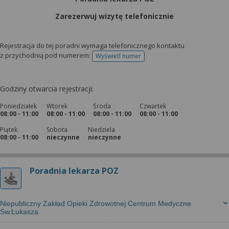
wyrażoną zgodę możesz w każdej chwili cofnąć,
możesz też wycofać zgodę na przetwarzanie Twoich
Zarezerwuj wizytę telefonicznie
danych tylko w niektórych celach. Jeżeli chcesz
dowiedzieć się więcej lub chcesz przeprowadzić
Rejestracja do tej poradni wymaga telefonicznego kontaktu
konfigurację szczegółową, to możesz tego dokonać
z przychodnią pod numerem:
Wyświetl numer
telefonu do rejestracji
za pomocą „Ustawień zaawansowanych”.
Więcej informacji na temat wykorzystywania
Godziny otwarcia rejestracji:
narzędzi zewnętrznych w naszym serwisie
znajdziesz w Regulaminie Serwisu.
Poniedziałek
Wtorek
Środa
Czwartek
08:00 - 11:00
08:00 - 11:00
08:00 - 11:00
08:00 - 11:00
Piątek
Sobota
Niedziela
08:00 - 11:00
nieczynne
nieczynne
Poradnia lekarza POZ
Niepubliczny Zakład Opieki Zdrowotnej Centrum Medyczne
Św.Łukasza