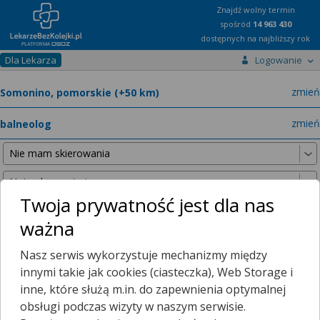
Znajdź wolny termin
spośród
14 963 430
dostępnych na najbliższy rok
Dla Lekarza
Logowanie
miast
zmień
specja
zmień
Twoja prywatność jest dla nas
ważna
Nie znaleźliśmy żadnych lekarzy w promieniu
25 km
, dlatego
Nasz serwis wykorzystuje mechanizmy między
zwiększyliśmy promień wyszukiwania do
50 km
.
innymi takie jak cookies (ciasteczka), Web Storage i
inne, które służą m.in. do zapewnienia optymalnej
obsługi podczas wizyty w naszym serwisie.