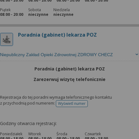
08:00 - 20:00
08:00 - 20:00
08:00 - 20:00
08:00 - 20:00
Piątek
Sobota
Niedziela
08:00 - 20:00
nieczynne
nieczynne
Poradnia (gabinet) lekarza POZ
Niepubliczny Zakład Opieki Zdrowotnej ZDROWY CHECZ
Poradnia (gabinet) lekarza POZ
Zarezerwuj wizytę telefonicznie
Rejestracja do tej poradni wymaga telefonicznego kontaktu
z przychodnią pod numerem:
Wyświetl numer
telefonu do rejestracji
Godziny otwarcia rejestracji:
Poniedziałek
Wtorek
Środa
Czwartek
08:00 - 18:00
08:00 - 18:00
08:00 - 18:00
08:00 - 18:00