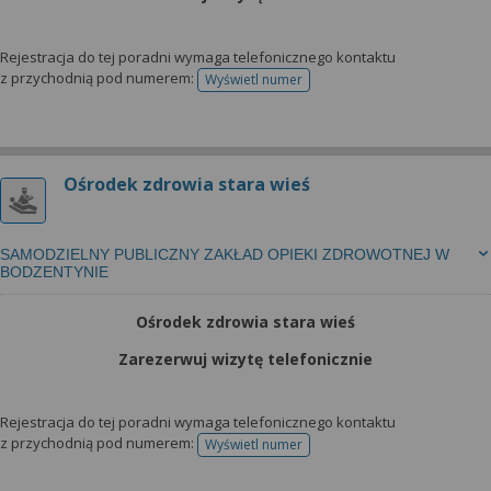
wyrażoną zgodę możesz w każdej chwili cofnąć,
możesz też wycofać zgodę na przetwarzanie Twoich
danych tylko w niektórych celach. Jeżeli chcesz
Rejestracja do tej poradni wymaga telefonicznego kontaktu
dowiedzieć się więcej lub chcesz przeprowadzić
z przychodnią pod numerem:
Wyświetl numer
telefonu do rejestracji
konfigurację szczegółową, to możesz tego dokonać
za pomocą „Ustawień zaawansowanych”.
Więcej informacji na temat wykorzystywania
Ośrodek zdrowia stara wieś
narzędzi zewnętrznych w naszym serwisie
znajdziesz w Regulaminie Serwisu.
SAMODZIELNY PUBLICZNY ZAKŁAD OPIEKI ZDROWOTNEJ W
BODZENTYNIE
Ośrodek zdrowia stara wieś
Zarezerwuj wizytę telefonicznie
Rejestracja do tej poradni wymaga telefonicznego kontaktu
z przychodnią pod numerem:
Wyświetl numer
telefonu do rejestracji