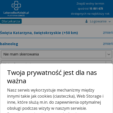
Znajdź wolny termin
spośród
15 051 673
dostępnych na najbliższy rok
Dla Lekarza
Logowanie
miast
zmień
specja
zmień
Twoja prywatność jest dla nas
ważna
Nie znaleźliśmy żadnych lekarzy w promieniu
25 km
, dlatego
Nasz serwis wykorzystuje mechanizmy między
zwiększyliśmy promień wyszukiwania do
50 km
.
innymi takie jak cookies (ciasteczka), Web Storage i
inne, które służą m.in. do zapewnienia optymalnej
obsługi podczas wizyty w naszym serwisie.