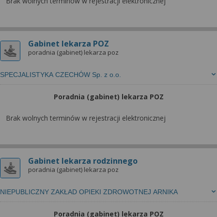
wyrażoną zgodę możesz w każdej chwili cofnąć,
Brak wolnych terminów w rejestracji elektronicznej
możesz też wycofać zgodę na przetwarzanie Twoich
danych tylko w niektórych celach. Jeżeli chcesz
dowiedzieć się więcej lub chcesz przeprowadzić
Gabinet lekarza POZ
konfigurację szczegółową, to możesz tego dokonać
poradnia (gabinet) lekarza poz
za pomocą „Ustawień zaawansowanych”.
Więcej informacji na temat wykorzystywania
SPECJALISTYKA CZECHÓW Sp. z o.o.
narzędzi zewnętrznych w naszym serwisie
znajdziesz w Regulaminie Serwisu.
Poradnia (gabinet) lekarza POZ
Brak wolnych terminów w rejestracji elektronicznej
Gabinet lekarza rodzinnego
poradnia (gabinet) lekarza poz
NIEPUBLICZNY ZAKŁAD OPIEKI ZDROWOTNEJ ARNIKA
Poradnia (gabinet) lekarza POZ