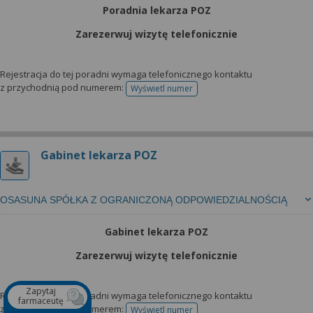
Poradnia lekarza POZ
Zarezerwuj wizytę telefonicznie
Rejestracja do tej poradni wymaga telefonicznego kontaktu
z przychodnią pod numerem:
Wyświetl numer
telefonu do rejestracji
Gabinet lekarza POZ
OSASUNA SPÓŁKA Z OGRANICZONĄ ODPOWIEDZIALNOŚCIĄ
Gabinet lekarza POZ
Zarezerwuj wizytę telefonicznie
Zapytaj
Rejestracja do tej poradni wymaga telefonicznego kontaktu
farmaceutę
z przychodnią pod numerem:
Wyświetl numer