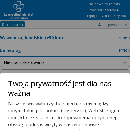
Znajdź wolny termin
spośród
14 949 656
dostępnych na najbliższy rok
Dla Lekarza
Logowanie
miast
zmień
specja
zmień
Twoja prywatność jest dla nas
ważna
Nie znaleźliśmy żadnych lekarzy w promieniu
25 km
, dlatego
Nasz serwis wykorzystuje mechanizmy między
zwiększyliśmy promień wyszukiwania do
50 km
.
innymi takie jak cookies (ciasteczka), Web Storage i
inne, które służą m.in. do zapewnienia optymalnej
obsługi podczas wizyty w naszym serwisie.