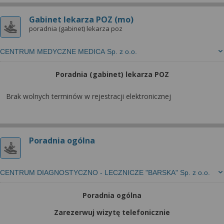
wyrażoną zgodę możesz w każdej chwili cofnąć,
możesz też wycofać zgodę na przetwarzanie Twoich
Gabinet lekarza POZ (mo)
danych tylko w niektórych celach. Jeżeli chcesz
poradnia (gabinet) lekarza poz
dowiedzieć się więcej lub chcesz przeprowadzić
konfigurację szczegółową, to możesz tego dokonać
CENTRUM MEDYCZNE MEDICA Sp. z o.o.
za pomocą „Ustawień zaawansowanych”.
Poradnia (gabinet) lekarza POZ
Więcej informacji na temat wykorzystywania
narzędzi zewnętrznych w naszym serwisie
Brak wolnych terminów w rejestracji elektronicznej
znajdziesz w Regulaminie Serwisu.
Poradnia ogólna
CENTRUM DIAGNOSTYCZNO - LECZNICZE "BARSKA" Sp. z o.o.
Poradnia ogólna
Zarezerwuj wizytę telefonicznie