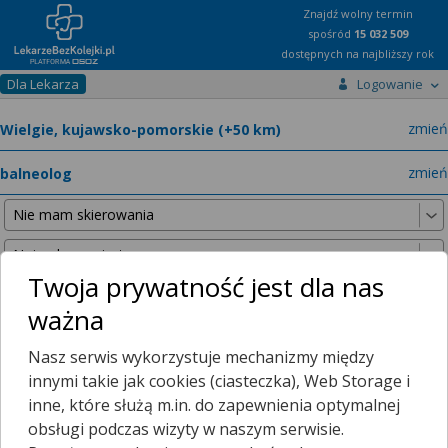
Znajdź wolny termin
spośród
15 032 509
dostępnych na najbliższy rok
Dla Lekarza
Logowanie
miast
zmień
specja
zmień
Twoja prywatność jest dla nas
ważna
Nie znaleźliśmy żadnych lekarzy w promieniu
25 km
, dlatego
Nasz serwis wykorzystuje mechanizmy między
zwiększyliśmy promień wyszukiwania do
50 km
.
innymi takie jak cookies (ciasteczka), Web Storage i
inne, które służą m.in. do zapewnienia optymalnej
obsługi podczas wizyty w naszym serwisie.