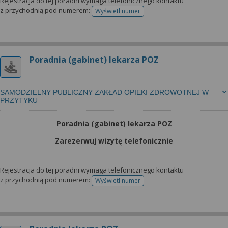
wyrażoną zgodę możesz w każdej chwili cofnąć,
Rejestracja do tej poradni wymaga telefonicznego kontaktu
z przychodnią pod numerem:
Wyświetl numer
możesz też wycofać zgodę na przetwarzanie Twoich
telefonu do rejestracji
danych tylko w niektórych celach. Jeżeli chcesz
dowiedzieć się więcej lub chcesz przeprowadzić
konfigurację szczegółową, to możesz tego dokonać
Poradnia (gabinet) lekarza POZ
za pomocą „Ustawień zaawansowanych”.
Więcej informacji na temat wykorzystywania
narzędzi zewnętrznych w naszym serwisie
SAMODZIELNY PUBLICZNY ZAKŁAD OPIEKI ZDROWOTNEJ W
PRZYTYKU
znajdziesz w Regulaminie Serwisu.
Poradnia (gabinet) lekarza POZ
Zarezerwuj wizytę telefonicznie
Rejestracja do tej poradni wymaga telefonicznego kontaktu
z przychodnią pod numerem:
Wyświetl numer
telefonu do rejestracji