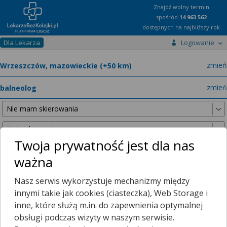
Znajdź wolny termin
spośród
14 963 562
dostępnych na najbliższy rok
Dla Lekarza
Logowanie
miast
zmień
specja
zmień
Twoja prywatność jest dla nas
ważna
Nie znaleźliśmy żadnych lekarzy w promieniu
25 km
, dlatego
Nasz serwis wykorzystuje mechanizmy między
zwiększyliśmy promień wyszukiwania do
50 km
.
innymi takie jak cookies (ciasteczka), Web Storage i
inne, które służą m.in. do zapewnienia optymalnej
obsługi podczas wizyty w naszym serwisie.