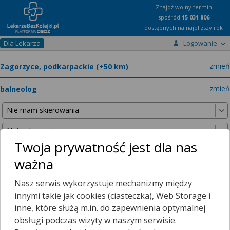
Znajdź wolny termin
spośród
15 031 806
dostępnych na najbliższy rok
Dla Lekarza
Logowanie
miast
zmień
specja
zmień
Twoja prywatność jest dla nas
ważna
Nie znaleźliśmy żadnych lekarzy w promieniu
25 km
, dlatego
Nasz serwis wykorzystuje mechanizmy między
zwiększyliśmy promień wyszukiwania do
50 km
.
innymi takie jak cookies (ciasteczka), Web Storage i
inne, które służą m.in. do zapewnienia optymalnej
obsługi podczas wizyty w naszym serwisie.