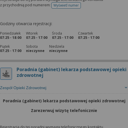
wyrażoną zgodę możesz w każdej chwili cofnąć,
z przychodnią pod numerem:
Wyświetl numer
możesz też wycofać zgodę na przetwarzanie Twoich
telefonu do rejestracji
danych tylko w niektórych celach. Jeżeli chcesz
dowiedzieć się więcej lub chcesz przeprowadzić
Godziny otwarcia rejestracji:
konfigurację szczegółową, to możesz tego dokonać
Poniedziałek
Wtorek
Środa
Czwartek
za pomocą „Ustawień zaawansowanych”.
07:25 - 18:00
07:25 - 17:00
07:25 - 17:00
07:25 - 17:00
Więcej informacji na temat wykorzystywania
Piątek
Sobota
Niedziela
narzędzi zewnętrznych w naszym serwisie
07:25 - 17:00
nieczynne
nieczynne
znajdziesz w Regulaminie Serwisu.
Poradnia (gabinet) lekarza podstawowej opieki
zdrowotnej
Zespół Opieki Zdrowotnej
Poradnia (gabinet) lekarza podstawowej opieki zdrowotnej
Zarezerwuj wizytę telefonicznie
Rejestracja do tej poradni wymaga telefonicznego kontaktu