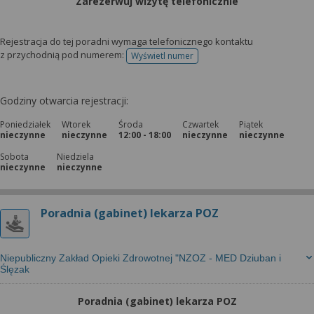
Zarezerwuj wizytę telefonicznie
Rejestracja do tej poradni wymaga telefonicznego kontaktu
z przychodnią pod numerem:
Wyświetl numer
telefonu do rejestracji
Godziny otwarcia rejestracji:
Poniedziałek
Wtorek
Środa
Czwartek
Piątek
nieczynne
nieczynne
12:00 - 18:00
nieczynne
nieczynne
Sobota
Niedziela
nieczynne
nieczynne
Poradnia (gabinet) lekarza POZ
Niepubliczny Zakład Opieki Zdrowotnej "NZOZ - MED Dziuban i
Ślęzak
Poradnia (gabinet) lekarza POZ