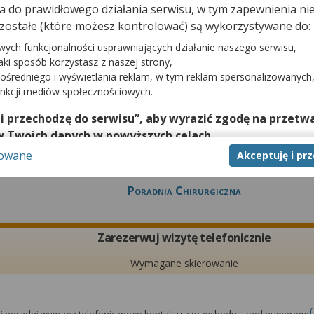
dna do prawidłowego działania serwisu, w tym zapewnienia 
Zarezerwuj wizytę telefonicznie
zostałe (które możesz kontrolować) są wykorzystywane do:
Wymagane skierowanie
wych funkcjonalności usprawniających działanie naszego serwisu,
jaki sposób korzystasz z naszej strony,
ośredniego i wyświetlania reklam, w tym reklam spersonalizowanych
unkcji mediów społecznościowych.
tej poradni wymaga telefonicznego kontaktu z przychodnią pod numerem:
 i przechodzę do serwisu”, aby wyrazić zgodę na przetwa
w Twoich danych w powyższych celach.
sowane
Akceptuję i pr
nie zgody jest dobrowolne, a wyrażoną zgodę możesz w każd
zgodę na przetwarzanie Twoich danych tylko w niektórych ce
Poradnia Chirurgiczna
cej lub chcesz przeprowadzić konfigurację szczegółową, to 
eń zaawansowanych”.
na temat wykorzystywania narzędzi zewnętrznych w naszym se
Zarezerwuj wizytę telefonicznie
isu.
Wymagane skierowanie