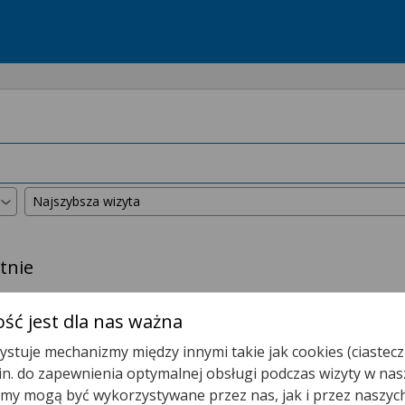
tnie
kszyliśmy promień wyszukiwania do
50 km
.
ść jest dla nas ważna
stuje mechanizmy między innymi takie jak cookies (ciastecz
Chirurgia Ogólna
.in. do zapewnienia optymalnej obsługi podczas wizyty w nas
y mogą być wykorzystywane przez nas, jak i przez naszyc