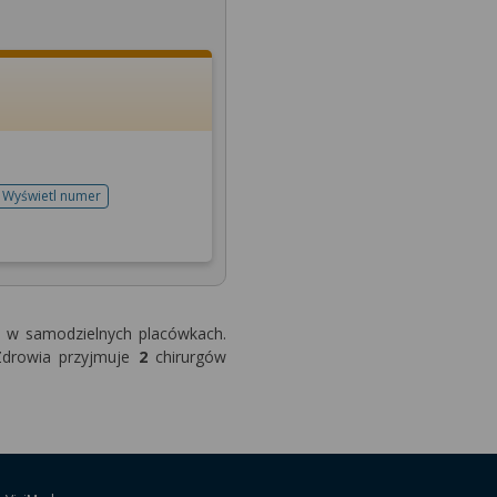
Wyświetl numer
telefonu do rejestracji
 w samodzielnych placówkach.
 Zdrowia przyjmuje
2
chirurgów