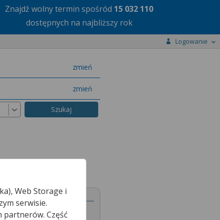
Znajdź wolny termin
spośród
15 032 110
dostępnych na najbliższy rok
Logowanie
miasto
zmień
specjalizację
zmień
ka), Web Storage i
zym serwisie.
h partnerów. Część