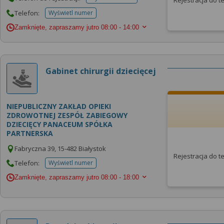
Rejestracja do 
telefonu do rejestracji
Telefon:
Wyświetl numer
telefonu do placowki
Zamknięte, zapraszamy jutro
08:00 - 14:00
Gabinet chirurgii dziecięcej
NIEPUBLICZNY ZAKŁAD OPIEKI
ZDROWOTNEJ ZESPÓŁ ZABIEGOWY
DZIECIĘCY PANACEUM SPÓŁKA
PARTNERSKA
Fabryczna 39, 15-482 Białystok
Rejestracja do 
Telefon:
Wyświetl numer
telefonu do placowki
Zamknięte, zapraszamy jutro
08:00 - 18:00