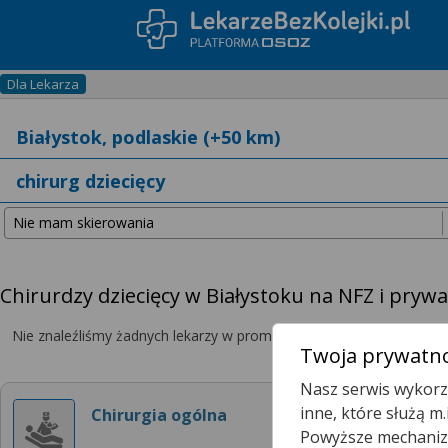
Dla Lekarza
Chirurdzy dziecięcy w Białystoku na NFZ i prywa
Nie znaleźliśmy żadnych lekarzy w promieniu
25 km
, dlatego zwię
Twoja prywatno
Nasz serwis wykorzy
inne, które służą m
Chirurgia ogólna
Powyższe mechanizm