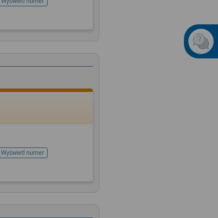
Wyświetl numer
telefonu do rejestracji
Wyświetl numer
telefonu do rejestracji