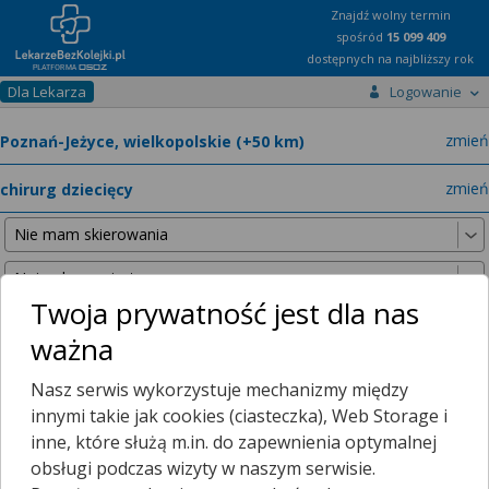
Znajdź wolny termin
spośród
15 099 409
dostępnych na najbliższy rok
Dla Lekarza
Logowanie
miast
zmień
specja
zmień
Twoja prywatność jest dla nas
ważna
Nie znaleźliśmy żadnych lekarzy w promieniu
25 km
, dlatego
Nasz serwis wykorzystuje mechanizmy między
zwiększyliśmy promień wyszukiwania do
50 km
.
innymi takie jak cookies (ciasteczka), Web Storage i
inne, które służą m.in. do zapewnienia optymalnej
obsługi podczas wizyty w naszym serwisie.