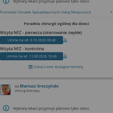
wyrażoną zgodę możesz w każdej chwili cofnąć,
Wybrany lekarz przyjmuje planowo tylko dzieci.
możesz też wycofać zgodę na przetwarzanie Twoich
danych tylko w niektórych celach. Jeżeli chcesz
Poznański Ośrodek Specjalistycznych Usług Medycznych
dowiedzieć się więcej lub chcesz przeprowadzić
Poradnia chirurgii ogólnej dla dzieci
konfigurację szczegółową, to możesz tego dokonać
za pomocą „Ustawień zaawansowanych”.
Wizyta NFZ - pierwsza (skierowanie zwykłe)
Więcej informacji na temat wykorzystywania
Umów na wt. 6.10.2026 08:40
narzędzi zewnętrznych w naszym serwisie
Wizyta NFZ - kontrolna
znajdziesz w Regulaminie Serwisu.
Umów na wt. 11.08.2026 10:40
Zobacz inne dostępne terminy
Mariusz Sroczyński
lek.
chirurg dziecięcy
Wybrany lekarz przyjmuje planowo tylko dzieci.