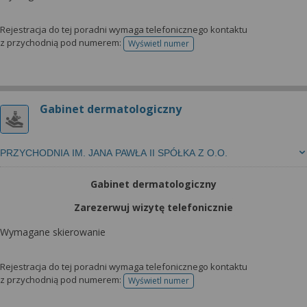
wyrażoną zgodę możesz w każdej chwili cofnąć,
możesz też wycofać zgodę na przetwarzanie Twoich
Rejestracja do tej poradni wymaga telefonicznego kontaktu
danych tylko w niektórych celach. Jeżeli chcesz
z przychodnią pod numerem:
Wyświetl numer
dowiedzieć się więcej lub chcesz przeprowadzić
telefonu do rejestracji
konfigurację szczegółową, to możesz tego dokonać
za pomocą „Ustawień zaawansowanych”.
Więcej informacji na temat wykorzystywania
Gabinet dermatologiczny
narzędzi zewnętrznych w naszym serwisie
znajdziesz w Regulaminie Serwisu.
PRZYCHODNIA IM. JANA PAWŁA II SPÓŁKA Z O.O.
Gabinet dermatologiczny
Zarezerwuj wizytę telefonicznie
Wymagane skierowanie
Rejestracja do tej poradni wymaga telefonicznego kontaktu
z przychodnią pod numerem:
Wyświetl numer
telefonu do rejestracji