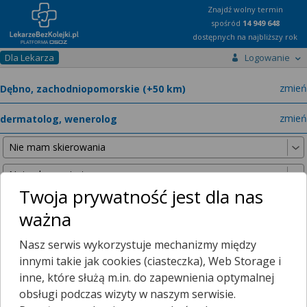
Znajdź wolny termin
spośród
14 949 648
dostępnych na najbliższy rok
Dla Lekarza
Logowanie
miast
zmień
specja
zmień
Twoja prywatność jest dla nas
ważna
Nie znaleźliśmy żadnych lekarzy w promieniu
25 km
, dlatego
Nasz serwis wykorzystuje mechanizmy między
zwiększyliśmy promień wyszukiwania do
50 km
.
innymi takie jak cookies (ciasteczka), Web Storage i
inne, które służą m.in. do zapewnienia optymalnej
obsługi podczas wizyty w naszym serwisie.