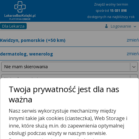
Znajdź wolny termin
spośród
15 031 898
dostępnych na najbliższy rok
Dla Lekarza
Logowanie
miast
zmień
specja
zmień
Twoja prywatność jest dla nas
ważna
Nie znaleźliśmy żadnych lekarzy w promieniu
25 km
, dlatego
Nasz serwis wykorzystuje mechanizmy między
zwiększyliśmy promień wyszukiwania do
50 km
.
innymi takie jak cookies (ciasteczka), Web Storage i
inne, które służą m.in. do zapewnienia optymalnej
obsługi podczas wizyty w naszym serwisie.