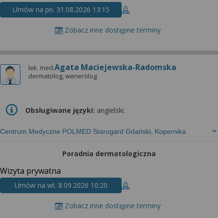
Umów na pn. 31.08.2026 13:15
Zobacz inne dostępne terminy
Agata Maciejewska-Radomska
lek. med.
dermatolog, wenerolog
Obsługiwane języki:
angielski.
Centrum Medyczne POLMED Starogard Gdański, Kopernika
Poradnia dermatologiczna
Wizyta prywatna
Umów na wt. 8.09.2026 10:20
Zobacz inne dostępne terminy