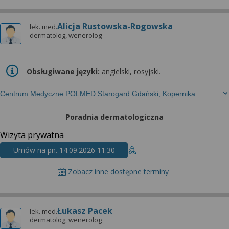
Alicja Rustowska-Rogowska
lek. med.
dermatolog, wenerolog
Obsługiwane języki:
angielski, rosyjski.
Centrum Medyczne POLMED Starogard Gdański, Kopernika
Poradnia dermatologiczna
Wizyta prywatna
Umów na pn. 14.09.2026 11:30
Zobacz inne dostępne terminy
Łukasz Pacek
lek. med.
dermatolog, wenerolog